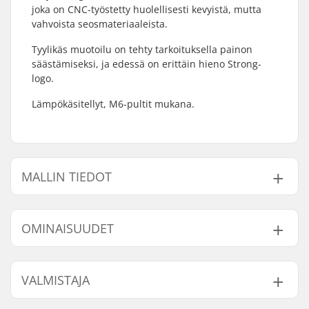
joka on CNC-työstetty huolellisesti kevyistä, mutta
vahvoista seosmateriaaleista.
Tyylikäs muotoilu on tehty tarkoituksella painon
säästämiseksi, ja edessä on erittäin hieno Strong-
logo.
Lämpökäsitellyt, M6-pultit mukana.
MALLIN TIEDOT
Malli
Stemin tyyppi/korkeus
Paino
OMINAISUUDET
1 1/8" - 50mm
50mm, Front load
293g
1 1/8" - 55mm
55mm, Front load
300g
Stemin halkaisija:
22.2mm
VALMISTAJA
Ohjausputken koko:
1 1/8"