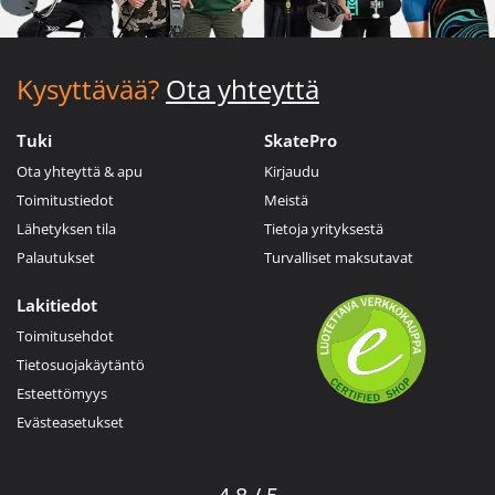
Kysyttävää?
Ota yhteyttä
Tuki
SkatePro
Ota yhteyttä & apu
Kirjaudu
Toimitustiedot
Meistä
Lähetyksen tila
Tietoja yrityksestä
Palautukset
Turvalliset maksutavat
Lakitiedot
Toimitusehdot
Tietosuojakäytäntö
Esteettömyys
Evästeasetukset