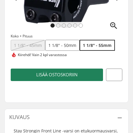
Koko + Pituus
1 1/8" - 45mm
1 1/8" - 50mm
1 1/8" - 55mm
Kiirehdi!
Vain 2 kpl varastossa
LISÄÄ OSTOSKORIIN
KUVAUS
Stay Strongin Front Line -varsi on etukuormausvarsi,