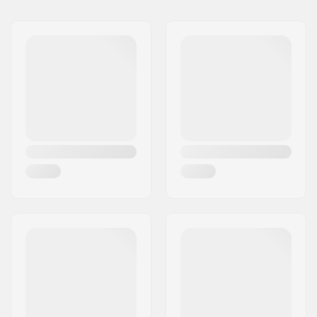
Nimi:
TRAFFIC GmbH
Jakeluosoite:
Richard-Byrd-Str.12
Postinumero:
50829
Paikkakunta::
Köln
Maa:
Saksa