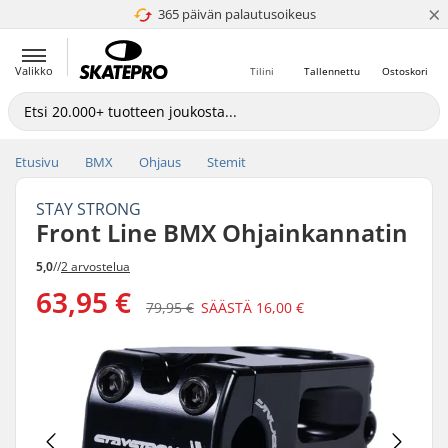
×
365 päivän palautusoikeus
4.8 / 5
Valikko
Tilini
Tallennettu
Ostoskori
Etusivu
BMX
Ohjaus
Stemit
STAY STRONG
Front Line BMX Ohjainkannatin
5,0
//
2 arvostelua
63,95 €
79,95 €
SÄÄSTÄ
16,00 €