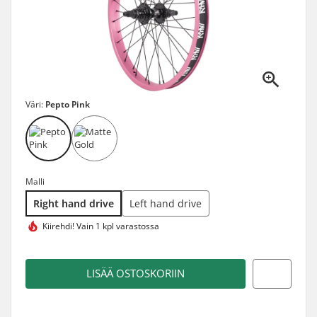
Väri:
Pepto Pink
Malli
Right hand drive
Left hand drive
Kiirehdi!
Vain 1 kpl varastossa
LISÄÄ OSTOSKORIIN