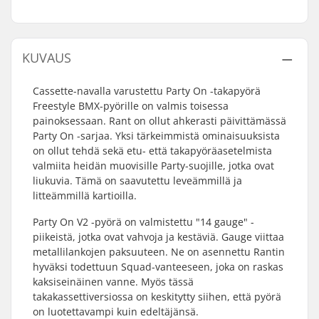
KUVAUS
Cassette-navalla varustettu Party On -takapyörä
Freestyle BMX-pyörille on valmis toisessa
painoksessaan. Rant on ollut ahkerasti päivittämässä
Party On -sarjaa. Yksi tärkeimmistä ominaisuuksista
on ollut tehdä sekä etu- että takapyöräasetelmista
valmiita heidän muovisille Party-suojille, jotka ovat
liukuvia. Tämä on saavutettu leveämmillä ja
litteämmillä kartioilla.
Party On V2 -pyörä on valmistettu "14 gauge" -
piikeistä, jotka ovat vahvoja ja kestäviä. Gauge viittaa
metallilankojen paksuuteen. Ne on asennettu Rantin
hyväksi todettuun Squad-vanteeseen, joka on raskas
kaksiseinäinen vanne. Myös tässä
takakassettiversiossa on keskitytty siihen, että pyörä
on luotettavampi kuin edeltäjänsä.