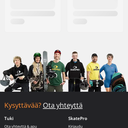
Kysyttävää?
Ota yhteyttä
Tuki
SkatePro
Ota yhteyttä & apu
Kirjaudu