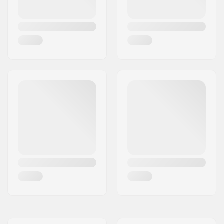
Hampaiden
9T
lukumäärä:
BMX Akselin Tyyppi:
Uros
Napasuoja:
Ei sisälly
Paino:
1292g