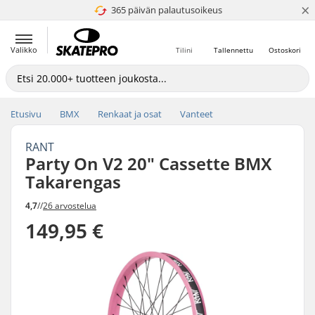
×
365 päivän palautusoikeus
4.8 / 5
Valikko
Tilini
Tallennettu
Ostoskori
Etusivu
BMX
Renkaat ja osat
Vanteet
RANT
Party On V2 20" Cassette BMX
Takarengas
4,7
//
26 arvostelua
149,95 €