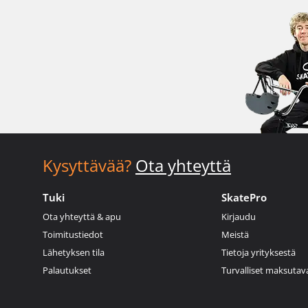
Kysyttävää?
Ota yhteyttä
Tuki
SkatePro
Ota yhteyttä & apu
Kirjaudu
Toimitustiedot
Meistä
Lähetyksen tila
Tietoja yrityksestä
Palautukset
Turvalliset maksutav