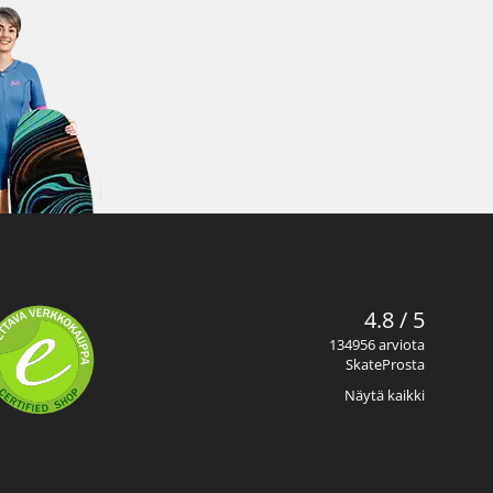
4.8 / 5
134956 arviota
SkateProsta
Näytä kaikki