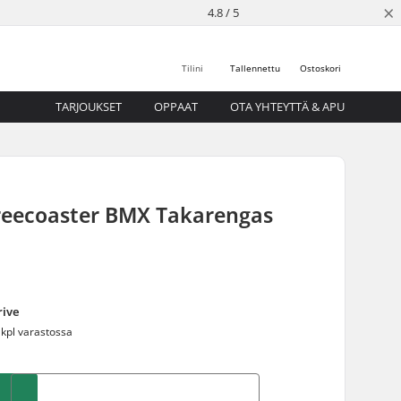
×
4.8 / 5
Tilini
Tallennettu
Ostoskori
TARJOUKSET
OPPAAT
OTA YHTEYTTÄ & APU
Freecoaster BMX Takarengas
rive
 kpl varastossa