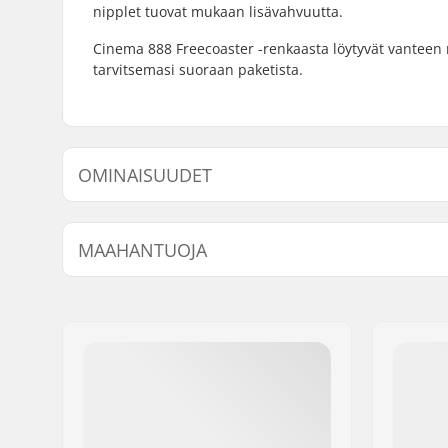
nipplet tuovat mukaan lisävahvuutta.
Cinema 888 Freecoaster -renkaasta löytyvät vanteen 
tarvitsemasi suoraan paketista.
OMINAISUUDET
BMX-tyyppi:
Freestyle
MAAHANTUOJA
Lisäominaisuudet:
Rim strip
Vanteen Materiaali:
6061-T6 al
Nimi:
Centrano ApS
BMX Vanne:
Rear
Jakeluosoite:
Omega 6
Renkaan halkaisija:
20"
Postinumero:
8382
Napa:
Freecoaste
Paikkakunta::
Hinnerup
Akselin halkaisija:
14mm
Maa:
Tanska