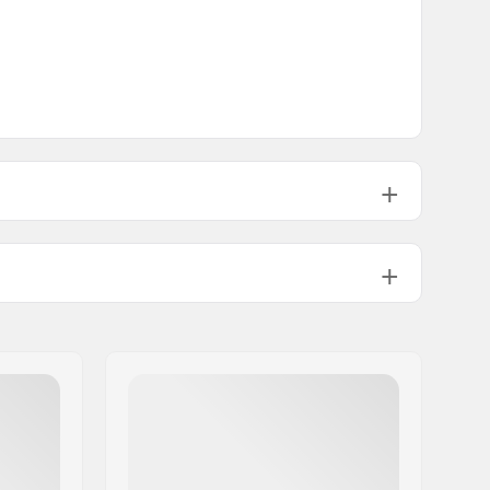
Left
36
Tuplaseinämäinen vanne
9T
Uros
Molemmat puolet
1478g