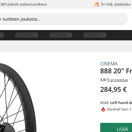
365 päivän palautusoikeus
5+ milj. asiakasta
CINEMA
888 20" 
3,8
//
5 arvostelua
284,95 €
Malli:
Left hand d
Kiirehdi!
Vain 1
LISÄÄ