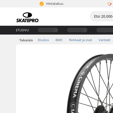
Hintatakuu
ETUSIVU
Etusivu
BMX
Renkaat ja osat
Vanteet
Takaisin