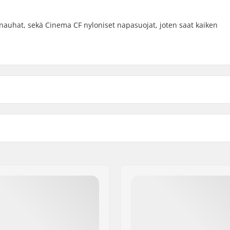
nauhat, sekä Cinema CF nyloniset napasuojat, joten saat kaiken
 BMX
Driver-puoli:
Pinnojen lukumäärä:
loy
BMX Vannetyyppi:
Hampaiden lukumäärä:
BMX Akselin Tyyppi:
r, Sinetöidyt laakerit
Napasuoja:
Paino: