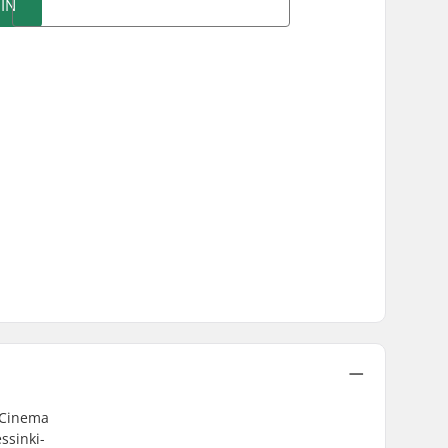
IN
n Cinema
ssinki-