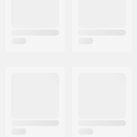
Paino:
1181g