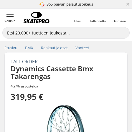
×
365 päivän palautusoikeus
4.8 / 5
Valikko
Tilini
Tallennettu
Ostoskori
Etusivu
BMX
Renkaat ja osat
Vanteet
TALL ORDER
Dynamics Cassette Bmx
Takarengas
4,7
//
6 arvostelua
319,95 €