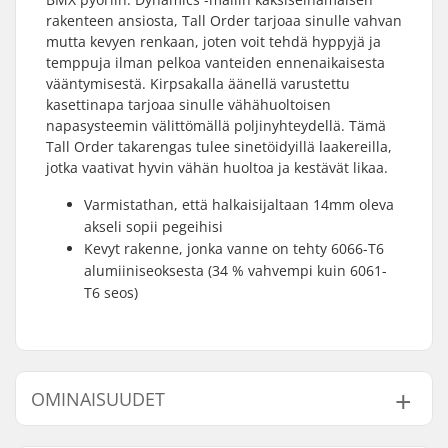
rakenteen ansiosta, Tall Order tarjoaa sinulle vahvan
mutta kevyen renkaan, joten voit tehdä hyppyjä ja
temppuja ilman pelkoa vanteiden ennenaikaisesta
vääntymisestä. Kirpsakalla äänellä varustettu
kasettinapa tarjoaa sinulle vähähuoltoisen
napasysteemin välittömällä poljinyhteydellä. Tämä
Tall Order takarengas tulee sinetöidyillä laakereilla,
jotka vaativat hyvin vähän huoltoa ja kestävät likaa.
Varmistathan, että halkaisijaltaan 14mm oleva
akseli sopii pegeihisi
Kevyt rakenne, jonka vanne on tehty 6066-T6
alumiiniseoksesta (34 % vahvempi kuin 6061-
T6 seos)
OMINAISUUDET
BMX-tyyppi:
Freestyle BMX