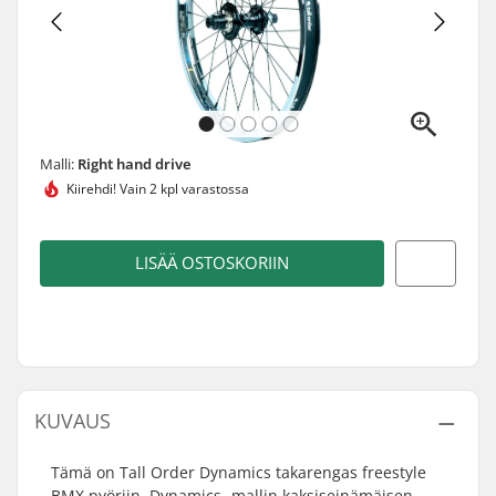
Malli:
Right hand drive
Kiirehdi!
Vain 2 kpl varastossa
LISÄÄ OSTOSKORIIN
KUVAUS
Tämä on Tall Order Dynamics takarengas freestyle
BMX pyöriin. Dynamics -mallin kaksiseinämäisen