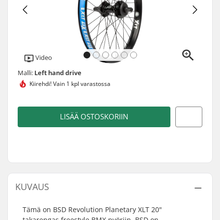
Video
Malli:
Left hand drive
Kiirehdi!
Vain 1 kpl varastossa
LISÄÄ OSTOSKORIIN
KUVAUS
Tämä on BSD Revolution Planetary XLT 20"
takarengas freestyle BMX pyöriin. BSD on