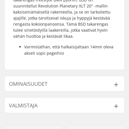
suunnitellut Revolution Planetary XLT 20" -mallin
kaksiseinämäisellä rakenteella, ja se on tarkoitettu
ajajille, jotka tarvitsevat iskuja ja hyppyjä kestävää
rengasta kokoonpanoonsa. Tämä BSD takarengas
tulee sinetöidyillä laakereilla, jotka vaativat hyvin
vähän huoltoa ja kestävät likaa.
Varmistathan, että halkaisijaltaan 14mm oleva
akseli sopii pegeihisi
OMINAISUUDET
BMX-tyyppi:
Freestyle BMX
VALMISTAJA
Vanteen Materiaali:
High Strength
Aluminum
Nimi:
Sport Import GmbH
BMX Vanne:
Rear
Jakeluosoite:
Industriestr. 39
Renkaan halkaisija:
20"