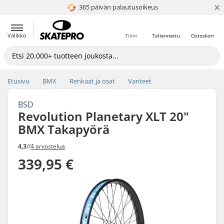
×
365 päivän palautusoikeus
4.8 / 5
Valikko
Tilini
Tallennettu
Ostoskori
Etusivu
BMX
Renkaat ja osat
Vanteet
BSD
Revolution Planetary XLT 20"
BMX Takapyörä
4,3
//
4 arvostelua
339,95 €