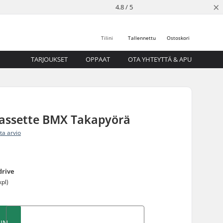
×
4.8 / 5
Tilini
Tallennettu
Ostoskori
TARJOUKSET
OPPAAT
OTA YHTEYTTÄ & APU
Cassette BMX Takapyörä
ita arvio
drive
kpl)