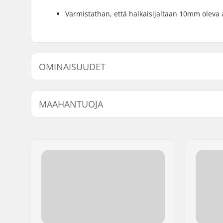
Varmistathan, että halkaisijaltaan 10mm oleva a
OMINAISUUDET
BMX-tyyppi:
Freestyle
MAAHANTUOJA
Vanteen Materiaali:
Aluminu
BMX Vanne:
Rear
Nimi:
Centrano ApS
Renkaan halkaisija:
16"
Jakeluosoite:
Omega 6
Napa:
Cassette,
Postinumero:
8382
takalaaker
Paikkakunta::
Hinnerup
Akselin halkaisija:
10mm
Maa:
Tanska