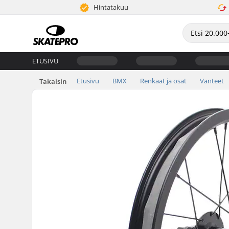
Hintatakuu
ETUSIVU
Etusivu
BMX
Renkaat ja osat
Vanteet
Takaisin