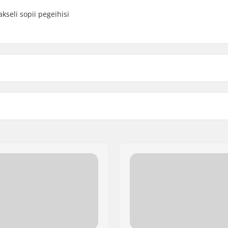
kseli sopii pegeihisi
 BMX
Driver-puoli:
m
Pinnojen lukumäärä:
BMX Vannetyyppi:
Hampaiden lukumäärä:
 Sinetöimättömät
BMX Akselin Tyyppi:
it
Napasuoja: