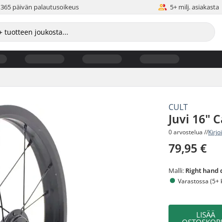
365 päivän palautusoikeus
5+ milj. asiakasta
CULT
Juvi 16" 
0 arvostelua //
Kirjo
79,95 €
Malli:
Right hand 
Varastossa (5+ 
LISÄÄ