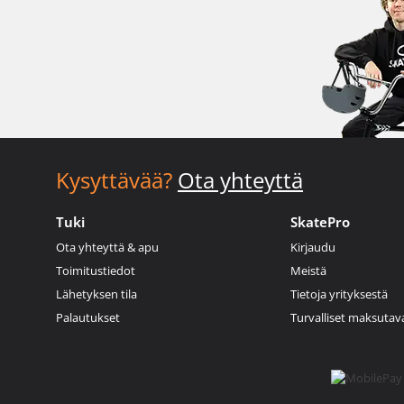
Kysyttävää?
Ota yhteyttä
Tuki
SkatePro
Ota yhteyttä & apu
Kirjaudu
Toimitustiedot
Meistä
Lähetyksen tila
Tietoja yrityksestä
Palautukset
Turvalliset maksutav