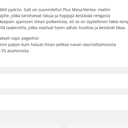
MX pyöriin. Salt on suunnitellut Plus Mesa/Vertex -mallin
ajille, jotka tarvitsevat iskuja ja hyppyjä kestävää rengasta
sepäin ajamisen ilman polkemista, eli se on täydellinen fakie-te
lä laakereilla, jotka vaativat hyvin vähän huoltoa ja kestävät likaa.
kseli sopii pegeihisi
 niin paljon kuin haluat ilman pelkoa navan vaurioittamisesta
-T6 alumiinista
 BMX
Driver-puoli:
loy
Pinnojen lukumäärä:
BMX Vannetyyppi:
Hampaiden lukumäärä:
r, Sinetöidyt laakerit
BMX Akselin Tyyppi: