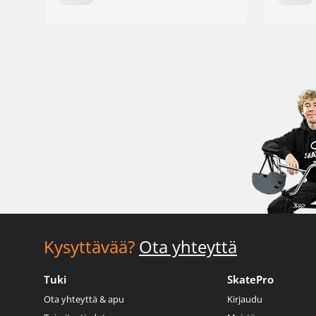
Kysyttävää?
Ota yhteyttä
Tuki
SkatePro
Ota yhteyttä & apu
Kirjaudu