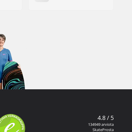
4.8 / 5
134949 arviota
SkateProsta