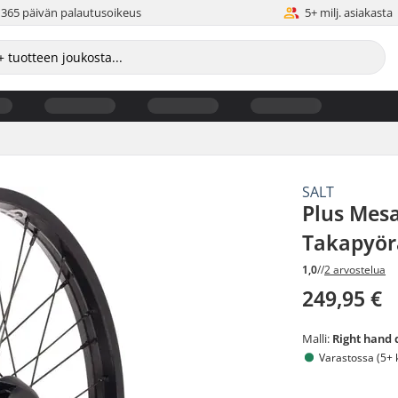
365 päivän palautusoikeus
5+ milj. asiakasta
SALT
Plus Mes
Takapyör
1,0
//
2 arvostelua
249,95 €
Malli:
Right hand 
Varastossa (5+ 