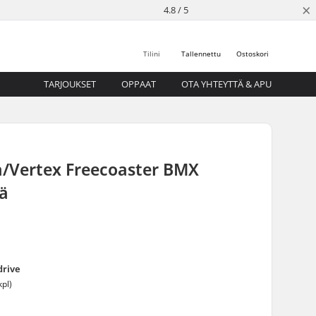
×
4.8 / 5
Tilini
Tallennettu
Ostoskori
TARJOUKSET
OPPAAT
OTA YHTEYTTÄ & APU
a/Vertex Freecoaster BMX
ä
drive
kpl)