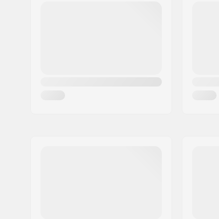
Postinumero:
50829
Akselin halkaisija:
14mm
Paikkakunta::
Köln
Maa:
Saksa