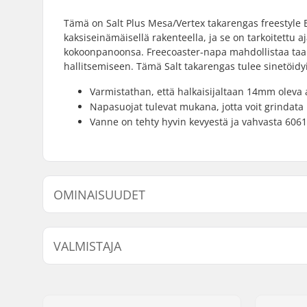
Tämä on Salt Plus Mesa/Vertex takarengas freestyle B
kaksiseinämäisellä rakenteella, ja se on tarkoitettu aj
kokoonpanoonsa. Freecoaster-napa mahdollistaa taak
hallitsemiseen. Tämä Salt takarengas tulee sinetöidyil
Varmistathan, että halkaisijaltaan 14mm oleva a
Napasuojat tulevat mukana, jotta voit grindata
Vanne on tehty hyvin kevyestä ja vahvasta 6061
OMINAISUUDET
BMX-tyyppi:
Freestyle
VALMISTAJA
Vanteen Materiaali:
6061-T6 al
BMX Vanne:
Rear
Nimi:
We Make Things GmbH
Renkaan halkaisija:
20"
Jakeluosoite:
RICHARD-BYRD-STR. 12
Napa:
Freecoaste