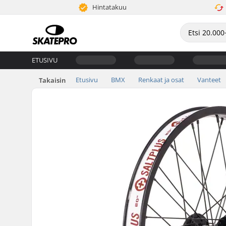
Hintatakuu
ETUSIVU
Etusivu
BMX
Renkaat ja osat
Vanteet
Takaisin