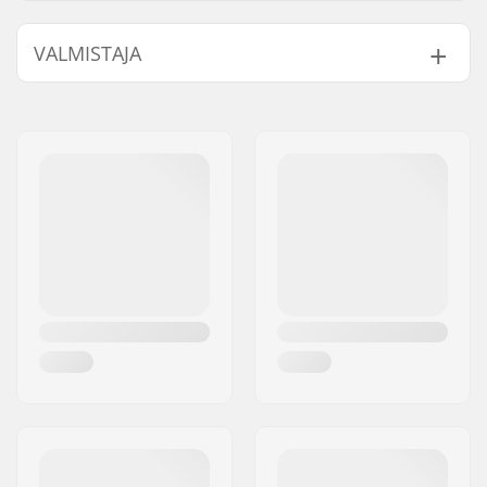
BMX-tyyppi:
Freestyle BMX
VALMISTAJA
Vanteen Materiaali:
Aluminum
BMX Vanne:
Front
Nimi:
Source Europe GmbH
Renkaan halkaisija:
20"
Jakeluosoite:
Am Kuckhofer Feld 13A
Napa:
Sinetöidyt laakerit
Postinumero:
41470
Akselin halkaisija:
10mm
Paikkakunta::
Neuss
Pinnojen lukumäärä:
36
Maa:
Saksa
BMX Vannetyyppi:
Double-walled front
rim
BMX Akselin Tyyppi:
Naaras
Napasuoja:
Molemmat puolet
Paino:
949g