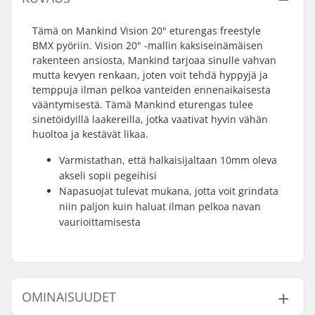
Tämä on Mankind Vision 20" eturengas freestyle
BMX pyöriin. Vision 20" -mallin kaksiseinämäisen
rakenteen ansiosta, Mankind tarjoaa sinulle vahvan
mutta kevyen renkaan, joten voit tehdä hyppyjä ja
temppuja ilman pelkoa vanteiden ennenaikaisesta
vääntymisestä. Tämä Mankind eturengas tulee
sinetöidyillä laakereilla, jotka vaativat hyvin vähän
huoltoa ja kestävät likaa.
Varmistathan, että halkaisijaltaan 10mm oleva
akseli sopii pegeihisi
Napasuojat tulevat mukana, jotta voit grindata
niin paljon kuin haluat ilman pelkoa navan
vaurioittamisesta
OMINAISUUDET