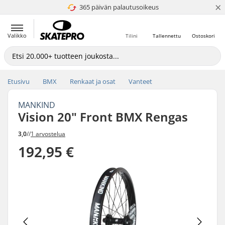
×
365 päivän palautusoikeus
4.8 / 5
Valikko
Tilini
Tallennettu
Ostoskori
Etusivu
BMX
Renkaat ja osat
Vanteet
MANKIND
Vision 20" Front BMX Rengas
3,0
//
1 arvostelua
192,95 €