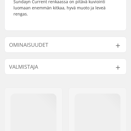
Sundayn Current renkaassa on pitävä kuviointi
luomaan enemmän kitkaa, hyvä muoto ja leveä
rengas.
OMINAISUUDET
BMX-tyyppi:
Freestyle BMX
VALMISTAJA
Renkaan halkaisija:
18"
Renkaan leveys:
2.2"
Nimi:
Sunshine Distribution ApS
Taitettava:
Ei Taitettava
Jakeluosoite:
Naverland 8
Renkaanpaine:
65psi
Postinumero:
2600
Paino:
499g
Paikkakunta::
Glostrup
Kpl per paketti:
1
Maa:
Tanska