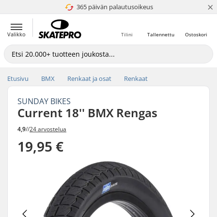
×
365 päivän palautusoikeus
4.8 / 5
Valikko
Tilini
Tallennettu
Ostoskori
Etusivu
BMX
Renkaat ja osat
Renkaat
SUNDAY BIKES
Current 18'' BMX Rengas
4,9
//
24 arvostelua
19,95 €