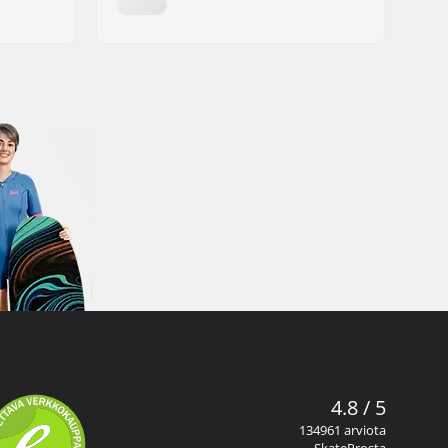
4.8 / 5
134961 arviota
SkateProsta