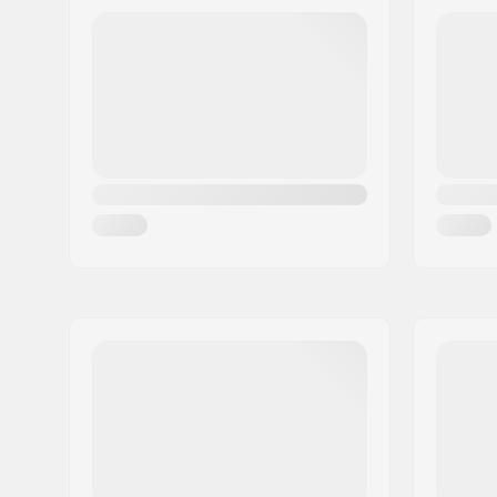
Taitettava:
Ei Taitett
Postinumero:
50829
Paikkakunta::
Köln
Maa:
Saksa