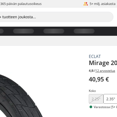
365 päivän palautusoikeus
5+ milj. asiakasta
ECLAT
Mirage 2
4,8
//
12 arvostelua
40,95 €
Koko
2.25"
2.35"
Varastossa (5+ 