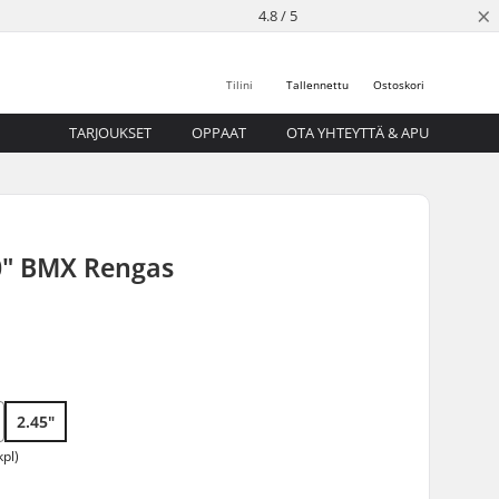
×
4.8 / 5
Tilini
Tallennettu
Ostoskori
TARJOUKSET
OPPAAT
OTA YHTEYTTÄ & APU
0" BMX Rengas
2.45"
kpl)