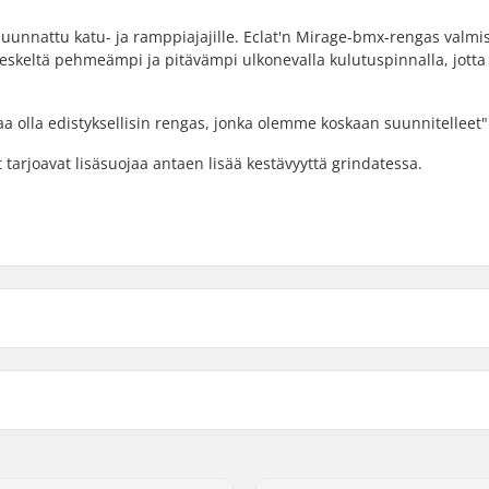
suunnattu katu- ja ramppiajajille. Eclat'n Mirage-bmx-rengas valmi
 keskeltä pehmeämpi ja pitävämpi ulkonevalla kulutuspinnalla, jotta
aa olla edistyksellisin rengas, jonka olemme koskaan suunnitelleet"
tarjoavat lisäsuojaa antaen lisää kestävyyttä grindatessa.
 BMX
Renkaanpaine:
estävä
Paino:
Kpl per paketti:
5"
Tubeless valmius: