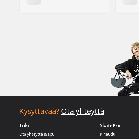
Kysyttävää?
Ota yhteyttä
Tuki
SkatePro
Ota yhteyttä & apu
Kirjaudu