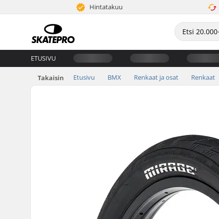
Hintatakuu
ETUSIVU
Etusivu
BMX
Renkaat ja osat
Renkaat
Takaisin