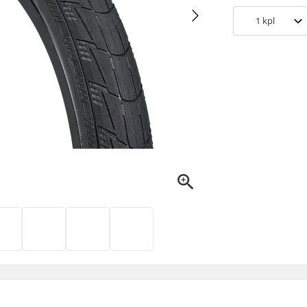
1
kpl