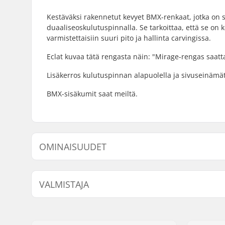
Kestäväksi rakennetut kevyet BMX-renkaat, jotka on 
duaaliseoskulutuspinnalla. Se tarkoittaa, että se on
varmistettaisiin suuri pito ja hallinta carvingissa.
Eclat kuvaa tätä rengasta näin: "Mirage-rengas saatt
Lisäkerros kulutuspinnan alapuolella ja sivuseinämät 
BMX-sisäkumit saat meiltä.
OMINAISUUDET
BMX-tyyppi:
Freestyle
VALMISTAJA
Renkaan Rakenne:
Hiontaa k
Renkaan halkaisija:
20"
Nimi:
We Make Things GmbH
Renkaan leveys:
2.35", 2.4
Jakeluosoite:
RICHARD-BYRD-STR. 12