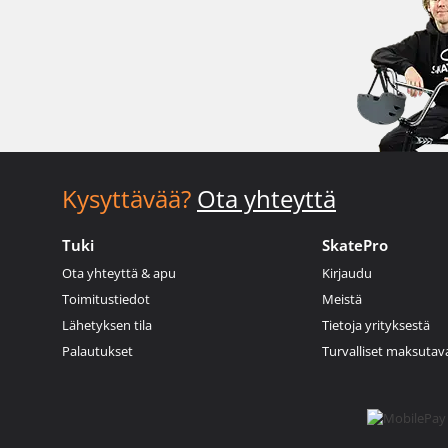
Kysyttävää?
Ota yhteyttä
Tuki
SkatePro
Ota yhteyttä & apu
Kirjaudu
Toimitustiedot
Meistä
Lähetyksen tila
Tietoja yrityksestä
Palautukset
Turvalliset maksutav