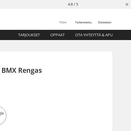
×
4.8 / 5
Tilini
Tallennettu
Ostoskori
TARJOUKSET
OPPAAT
OTA YHTEYTTÄ & APU
p BMX Rengas