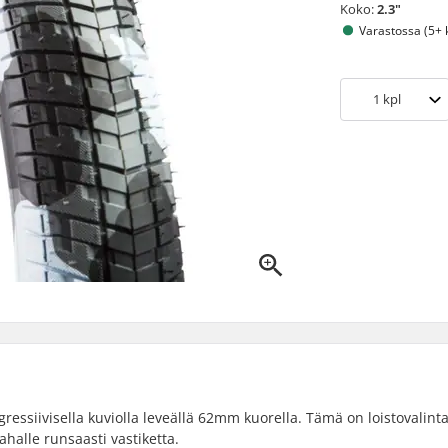
Koko:
2.3"
Varastossa (5+ 
1
kpl
ressiivisella kuviolla leveällä 62mm kuorella. Tämä on loistovalint
ahalle runsaasti vastiketta.