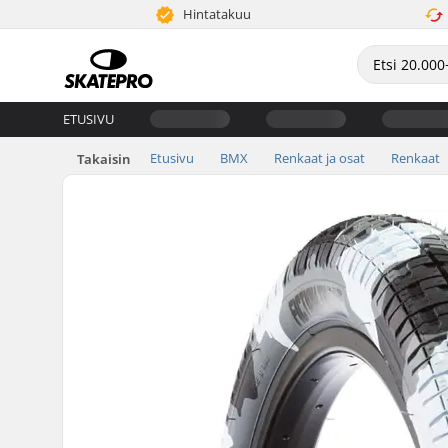
Hintatakuu
ETUSIVU
Etusivu
BMX
Renkaat ja osat
Renkaat
Takaisin