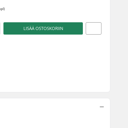
kpl)
LISÄÄ OSTOSKORIIN
a