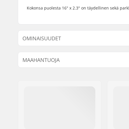
Kokonsa puolesta 16" x 2.3" on täydellinen sekä parkk
OMINAISUUDET
BMX-tyyppi:
Freestyle
MAAHANTUOJA
Renkaan kuvio:
Suunnattu
Renkaan Materiaali:
Kumiyhdi
Nimi:
Centrano ApS
Renkaan halkaisija:
16"
Jakeluosoite:
Omega 6
Renkaan leveys:
2.3"
Postinumero:
8382
Paikkakunta::
Hinnerup
Maa:
Tanska