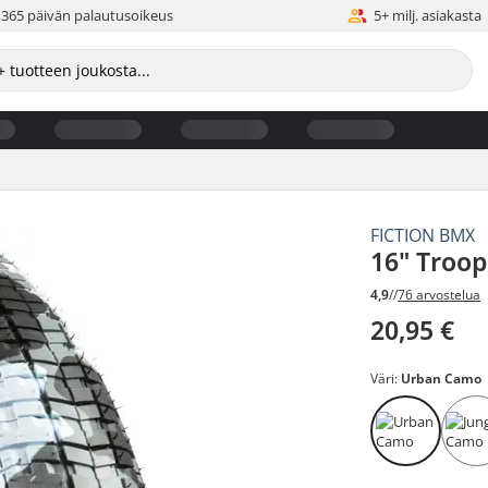
365 päivän palautusoikeus
5+ milj. asiakasta
FICTION BMX
16" Troo
4,9
//
76 arvostelua
20,95 €
Väri:
Urban Camo