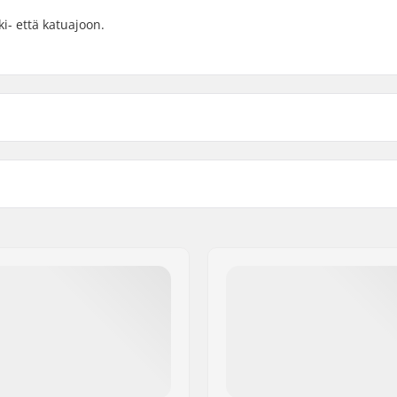
i- että katuajoon.
 BMX
Taitettava:
 kulutuspinta
Renkaanpaine:
ste
Paino:
Kpl per paketti:
Tubeless valmius: