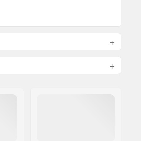
Ei Taitettava
65psi
589g
1
No