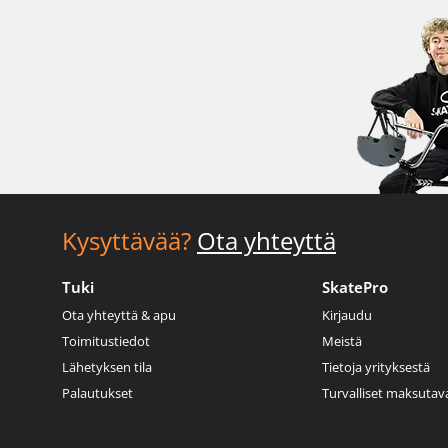
Kysyttävää?
Ota yhteyttä
Tuki
SkatePro
Ota yhteyttä & apu
Kirjaudu
Toimitustiedot
Meistä
Lähetyksen tila
Tietoja yrityksestä
Palautukset
Turvalliset maksutav