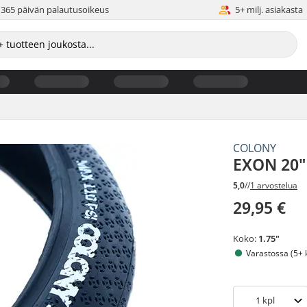
365 päivän palautusoikeus
5+ milj. asiakasta
COLONY
EXON 20"
5,0
//
1 arvostelua
29,95 €
Koko:
1.75"
Varastossa (5+ 
1
kpl