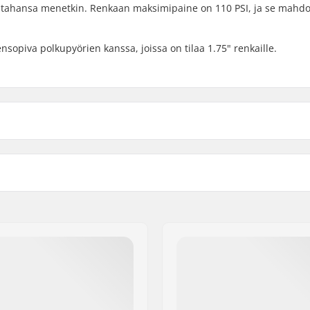
e tahansa menetkin. Renkaan maksimipaine on 110 PSI, ja se mahdol
opiva polkupyörien kanssa, joissa on tilaa 1.75" renkaille.
 BMX
Renkaanpaine:
Paino:
Kpl per paketti:
Tubeless valmius: