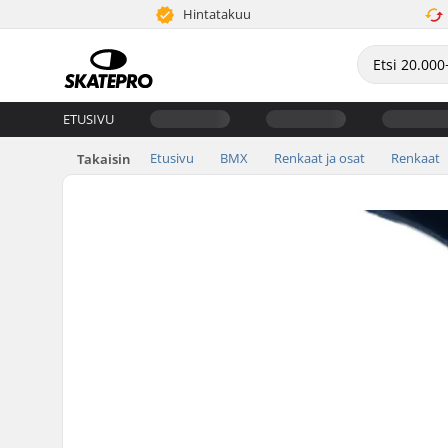
Hintatakuu
ETUSIVU
Etusivu
BMX
Renkaat ja osat
Renkaat
Takaisin