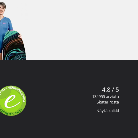
4.8 / 5
134955 arviota
SkateProsta
Näytä kaikki