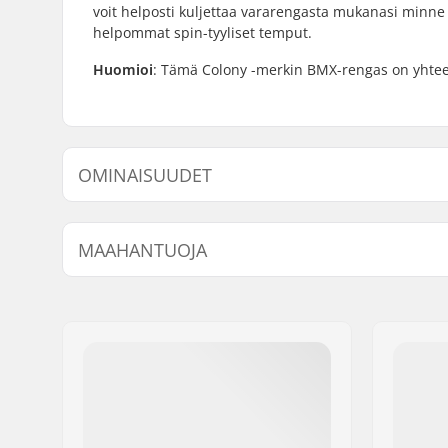
voit helposti kuljettaa vararengasta mukanasi minn
helpommat spin-tyyliset temput.
Huomioi
: Tämä Colony -merkin BMX-rengas on yhteens
OMINAISUUDET
BMX-tyyppi:
Freestyle
MAAHANTUOJA
Renkaan halkaisija:
20"
Renkaan leveys:
1.75"
Nimi:
Centrano ApS
Taitettava:
Taitettava
Jakeluosoite:
Omega 6
Postinumero:
8382
Paikkakunta::
Hinnerup
Maa:
Tanska