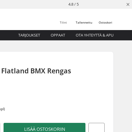
×
4.8 / 5
Tilini
Tallennettu
Ostoskori
TARJOUKSET
OPPAAT
OTA YHTEYTTÄ & APU
 Flatland BMX Rengas
kpl)
LISÄÄ OSTOSKORIIN