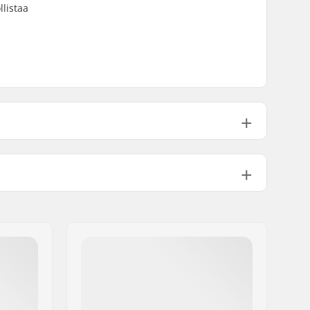
listaa
110psi
547g
1
No