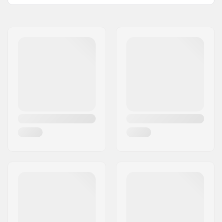
Renkaan leveys:
2.125"
Nimi:
Centrano ApS
Taitettava:
Ei Taitettava
Jakeluosoite:
Omega 6
Renkaanpaine:
65psi
Postinumero:
8382
Paino:
535g
Paikkakunta::
Hinnerup
Kpl per paketti:
1
Maa:
Tanska
Tubeless valmius:
No