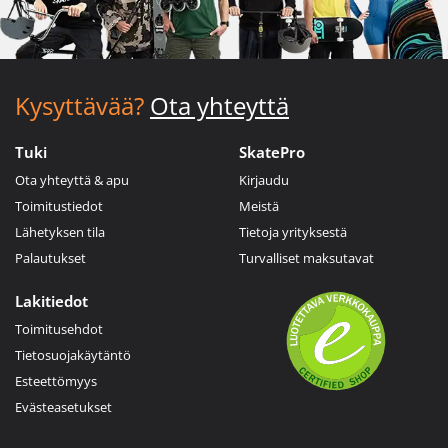
Kysyttävää?
Ota yhteyttä
Tuki
SkatePro
Ota yhteyttä & apu
Kirjaudu
Toimitustiedot
Meistä
Lähetyksen tila
Tietoja yrityksestä
Palautukset
Turvalliset maksutavat
Lakitiedot
Toimitusehdot
Tietosuojakäytäntö
Esteettömyys
Evästeasetukset