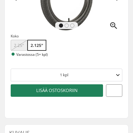
Koko
2.25"
2.125"
Varastossa (5+ kpl)
1
kpl
LISÄÄ OSTOSKORIIN
KUVAUS