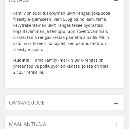
Family on suorituskykyinen BMX-rengas, joka sopii
freestyle-ajamiseen. Vain 535g painollaan, tämä
kevytrakenteinen BMX-rengas tekee pyörästäsi
ohjailtavamman ja temppuiluun soveltuvamman.
Lisäksi tämä rengas kestää painetta aina 65 PSI:in
asti, mikä tekee siitä täydellisen pehmustettuun
freestyle-ajoon.
Huomioi
: Tämä Family -merkin BMX-rengas on
yhteensopiva polkupyörien kanssa, joissa on tilaa
2.125" renkaille.
OMINAISUUDET
BMX-tyyppi:
Freestyle BMX
MAAHANTUOJA
Renkaan halkaisija:
18"