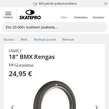
×
365 päivän palautusoikeus
4.8 / 5
Valikko
Tilini
Tallennettu
Ostoskori
Etusivu
BMX
Renkaat ja osat
Renkaat
FAMILY
18" BMX Rengas
5,0
//
12 arvostelua
24,95 €