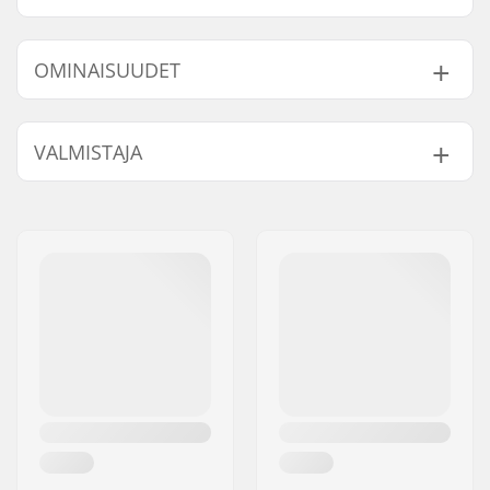
OMINAISUUDET
BMX-tyyppi:
Freestyle BMX
VALMISTAJA
Renkaan kuvio:
Monimuotoinen
kulutuspinta
Nimi:
We Make Things GmbH
Renkaan Rakenne:
Hiontaa kestävä
Jakeluosoite:
RICHARD-BYRD-STR. 12
Renkaan Materiaali:
Kaksoiskumi
Postinumero:
50829
Renkaan halkaisija:
20"
Paikkakunta::
Köln
Renkaan leveys:
2.4"
Maa:
Saksa
Taitettava:
Ei Taitettava
Renkaanpaine:
110psi
Paino:
726g
Kpl per paketti:
1
Tubeless valmius:
No