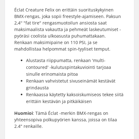
Éclat Creature Felix on erittäin suorituskykyinen
BMX-rengas, joka sopii freestyle-ajamiseen. Paksun
2,4'' "fat tire" rengasmuotoilun ansiosta saat
maksimaalista vakautta ja pehmeät laskeutumiset -
pyöräsi coolista ulkoasusta puhumattakaan.
Renkaan maksimipaine on 110 PSI, ja se
mahdollistaa helpommat spin-tyyliset temput.
Alustasta riippumatta, renkaan 'multi-
contoured' -kulutuspintakuviointi tarjoaa
sinulle erinomaista pitoa
Renkaan vahvistetut sivuseinämät kestävät
grindausta
Renkaassa käytetty kaksoiskumiseos tekee siitä
erittäin kestävän ja pitkäikäisen
Huomioi
: Tämä Éclat -merkin BMX-rengas on
yhteensopiva polkupyörien kanssa, joissa on tilaa
2.4" renkaille.