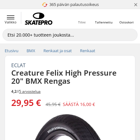
×
365 päivän palautusoikeus
4.8 / 5
Valikko
Tilini
Tallennettu
Ostoskori
Etusivu
BMX
Renkaat ja osat
Renkaat
ECLAT
Creature Felix High Pressure
20" BMX Rengas
4,2
//
5 arvostelua
29,95 €
45,95 €
SÄÄSTÄ
16,00 €