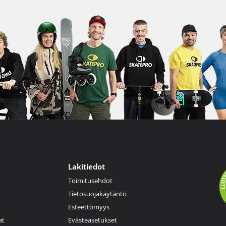
Lakitiedot
Toimitusehdot
Tietosuojakäytäntö
Esteettömyys
at
Evästeasetukset