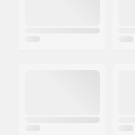
Maa:
Saksa