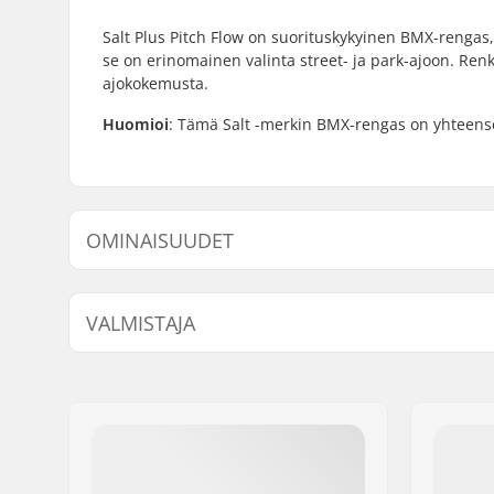
Salt Plus Pitch Flow on suorituskykyinen BMX-rengas, 
se on erinomainen valinta street- ja park-ajoon. Re
ajokokemusta.
Huomioi
: Tämä Salt -merkin BMX-rengas on yhteensopi
OMINAISUUDET
BMX-tyyppi:
Freestyle
VALMISTAJA
Renkaan halkaisija:
20"
Renkaan leveys:
2.25"
Nimi:
We Make Things GmbH
Taitettava:
Ei Taitett
Jakeluosoite:
RICHARD-BYRD-STR. 12
Postinumero:
50829
Paikkakunta::
Köln