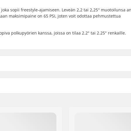
joka sopii freestyle-ajamiseen. Leveän 2,2 tai 2,25'' muotoilunsa a
nkaan maksimipaine on 65 PSI, joten voit odottaa pehmustettua
va polkupyörien kanssa, joissa on tilaa 2.2" tai 2.25" renkaille.
 BMX
Renkaanpaine:
Paino:
Kpl per paketti:
ava