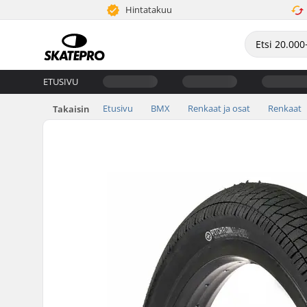
Hintatakuu
ETUSIVU
Etusivu
BMX
Renkaat ja osat
Renkaat
Takaisin