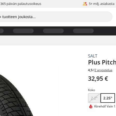
365 päivän palautusoikeus
5+ milj. asiakasta
SALT
Plus Pitc
4,5
//
2 arvostelua
32,95 €
Koko
2.2"
2.25"
Kiirehdi!
Vain 1