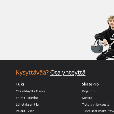
Kysyttävää?
Ota yhteyttä
Tuki
SkatePro
Ota yhteyttä & apu
Kirjaudu
Toimitustiedot
Meistä
Lähetyksen tila
Tietoja yrityksestä
Palautukset
Turvalliset maksutav