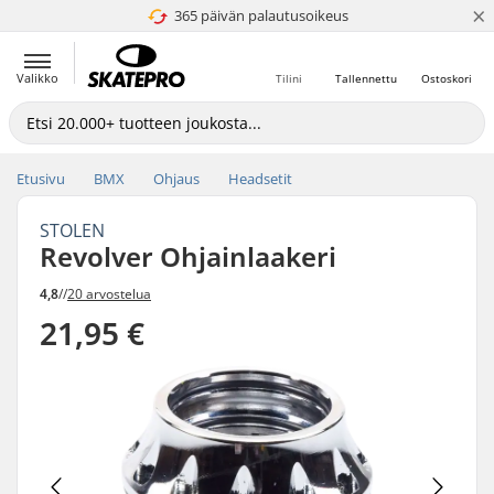
×
365 päivän palautusoikeus
4.8 / 5
Valikko
Tilini
Tallennettu
Ostoskori
Etusivu
BMX
Ohjaus
Headsetit
STOLEN
Revolver Ohjainlaakeri
4,8
//
20 arvostelua
21,95 €