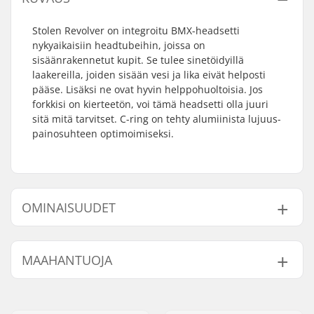
Stolen Revolver on integroitu BMX-headsetti
nykyaikaisiin headtubeihin, joissa on
sisäänrakennetut kupit. Se tulee sinetöidyillä
laakereilla, joiden sisään vesi ja lika eivät helposti
pääse. Lisäksi ne ovat hyvin helppohuoltoisia. Jos
forkkisi on kierteetön, voi tämä headsetti olla juuri
sitä mitä tarvitset. C-ring on tehty alumiinista lujuus-
painosuhteen optimoimiseksi.
OMINAISUUDET
BMX-tyyppi:
Freestyle BMX, Race
MAAHANTUOJA
BMX, Big Wheel Bikes,
Dirt Jump
Nimi:
Centrano ApS
Headsetin tyyppi:
Integroitu 1 1/8"
Jakeluosoite:
Omega 6