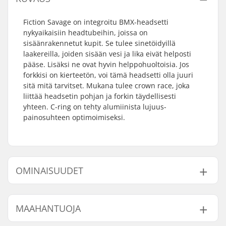
Fiction Savage on integroitu BMX-headsetti
nykyaikaisiin headtubeihin, joissa on
sisäänrakennetut kupit. Se tulee sinetöidyillä
laakereilla, joiden sisään vesi ja lika eivät helposti
pääse. Lisäksi ne ovat hyvin helppohuoltoisia. Jos
forkkisi on kierteetön, voi tämä headsetti olla juuri
sitä mitä tarvitset. Mukana tulee crown race, joka
liittää headsetin pohjan ja forkin täydellisesti
yhteen. C-ring on tehty alumiinista lujuus-
painosuhteen optimoimiseksi.
OMINAISUUDET
Headsetin tyyppi:
Integroitu 1 1/8"
MAAHANTUOJA
Ohjausputken koko:
1 1/8"
Yhteensopiva:
Kierteettömät forkit