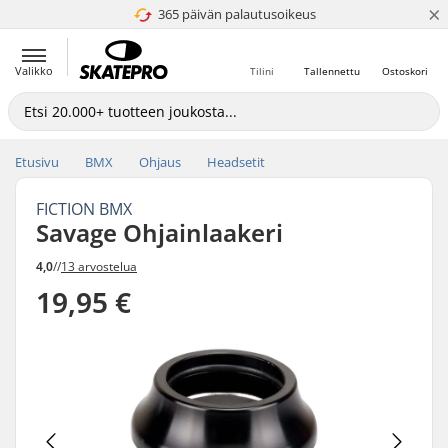
×
365 päivän palautusoikeus
4.8 / 5
Valikko
Tilini
Tallennettu
Ostoskori
Etusivu
BMX
Ohjaus
Headsetit
FICTION BMX
Savage Ohjainlaakeri
4,0
//
13 arvostelua
19,95 €