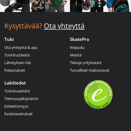
Kysyttävää?
Ota yhteyttä
Tuki
SkatePro
Ota yhteyttä & apu
Kirjaudu
Toimitustiedot
Meistä
Lähetyksen tila
Tietoja yrityksestä
Palautukset
Turvalliset maksutavat
Lakitiedot
Toimitusehdot
Tietosuojakäytäntö
Esteettömyys
Evästeasetukset