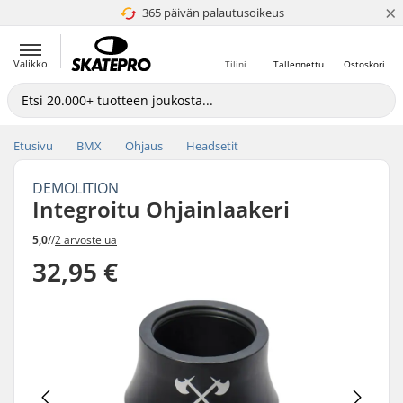
×
365 päivän palautusoikeus
4.8 / 5
Valikko
Tilini
Tallennettu
Ostoskori
Etusivu
BMX
Ohjaus
Headsetit
DEMOLITION
Integroitu Ohjainlaakeri
5,0
//
2 arvostelua
32,95 €