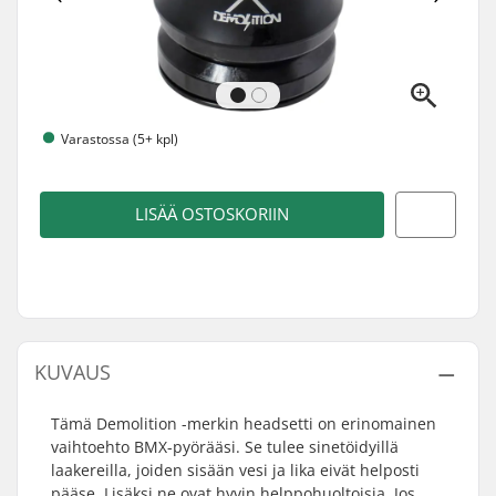
Varastossa (5+ kpl)
LISÄÄ OSTOSKORIIN
KUVAUS
Tämä Demolition -merkin headsetti on erinomainen
vaihtoehto BMX-pyörääsi. Se tulee sinetöidyillä
laakereilla, joiden sisään vesi ja lika eivät helposti
pääse. Lisäksi ne ovat hyvin helppohuoltoisia. Jos