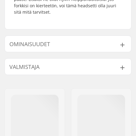
forkkisi on kierteetön, voi tämä headsetti olla juuri
sitä mitä tarvitset.
OMINAISUUDET
Headsetin tyyppi:
Integroitu 1 1/8"
VALMISTAJA
Ohjausputken koko:
1 1/8"
Yhteensopiva:
Kierteettömät forkit
Nimi:
Centrano ApS
Laakerin tyyppi:
Sealed
Jakeluosoite:
Omega 6
Paino:
75g
Postinumero:
8382
Paikkakunta::
Hinnerup
Maa:
Tanska