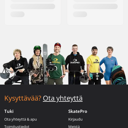
Kysyttävää?
Ota yhteyttä
Tuki
SkatePro
Ota yhteyttä & apu
Kirjaudu
Toimitustiedot
Meistä