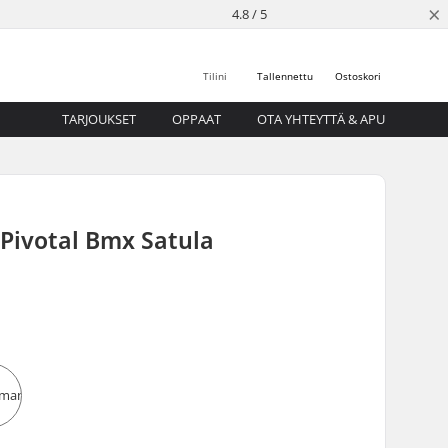
×
4.8 / 5
Tilini
Tallennettu
Ostoskori
TARJOUKSET
OPPAAT
OTA YHTEYTTÄ & APU
 Pivotal Bmx Satula