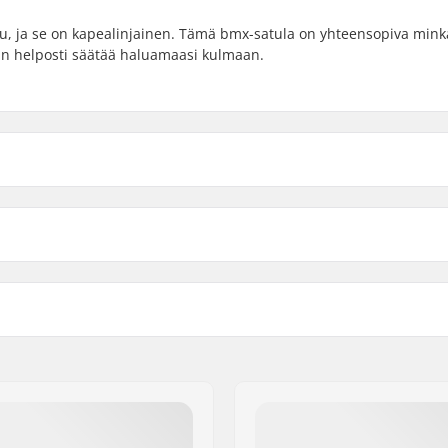
lu, ja se on kapealinjainen. Tämä bmx-satula on yhteensopiva mink
an helposti säätää haluamaasi kulmaan.
Blue Leather
Performance Black
Paino: