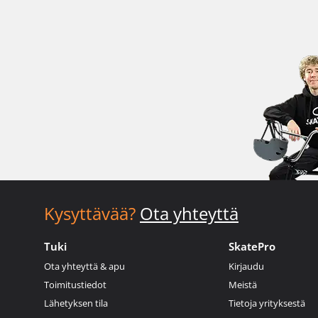
Kysyttävää?
Ota yhteyttä
Tuki
SkatePro
Ota yhteyttä & apu
Kirjaudu
Toimitustiedot
Meistä
Lähetyksen tila
Tietoja yrityksestä