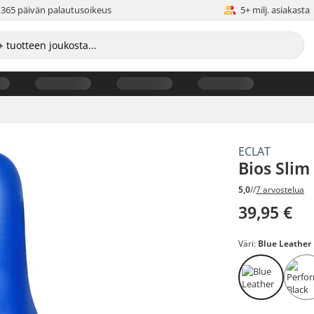
365 päivän palautusoikeus
5+ milj. asiakasta
ECLAT
Bios Slim
5,0
//
7 arvostelua
39,95 €
Väri:
Blue Leather