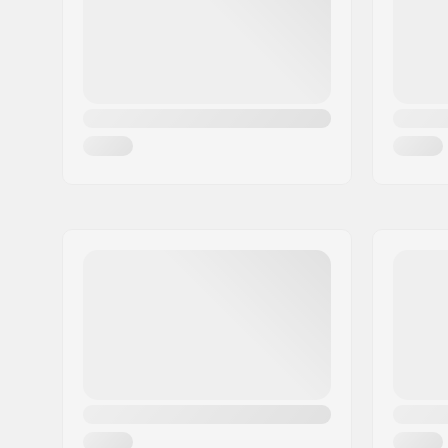
Maa:
Saksa