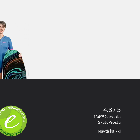
4.8 / 5
134952 arviota
SkateProsta
Näytä kaikki