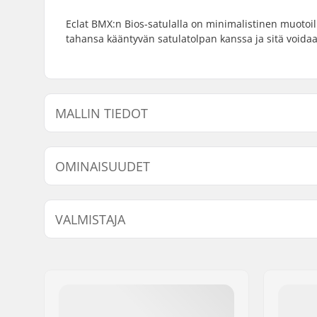
Eclat BMX:n Bios-satulalla on minimalistinen muotoi
tahansa kääntyvän satulatolpan kanssa ja sitä voida
MALLIN TIEDOT
Malli
Päällinen
OMINAISUUDET
Istuin:
Pivotal
VALMISTAJA
Satulan Toppaus:
Slim
Nimi:
We Make Things GmbH
Jakeluosoite:
RICHARD-BYRD-STR. 12
Postinumero:
50829
Paikkakunta::
Köln