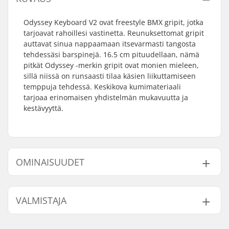
Odyssey Keyboard V2 ovat freestyle BMX gripit, jotka
tarjoavat rahoillesi vastinetta. Reunuksettomat gripit
auttavat sinua nappaamaan itsevarmasti tangosta
tehdessäsi barspinejä. 16.5 cm pituudellaan, nämä
pitkät Odyssey -merkin gripit ovat monien mieleen,
sillä niissä on runsaasti tilaa käsien liikuttamiseen
temppuja tehdessä. Keskikova kumimateriaali
tarjoaa erinomaisen yhdistelmän mukavuutta ja
kestävyyttä.
OMINAISUUDET
Yhteensopivat bar
Teräs
VALMISTAJA
endit:
Gripin Pituus:
16.5cm
Nimi:
Sunshine Distribution ApS
Reunus:
Ei