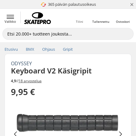
×
365 päivän palautusoikeus
4.8 / 5
Valikko
Tilini
Tallennettu
Ostoskori
Etusivu
BMX
Ohjaus
Gripit
ODYSSEY
Keyboard V2 Käsigripit
4,9
//
18 arvostelua
9,95 €