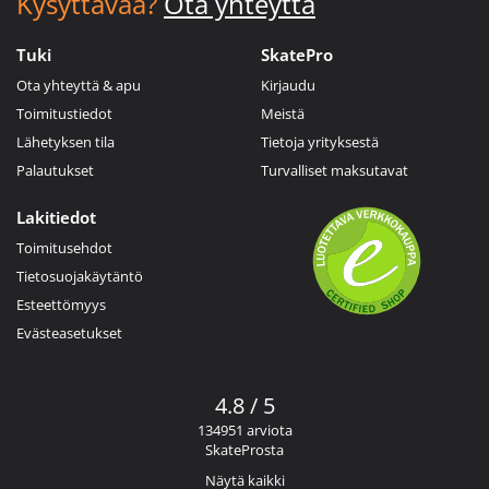
Kysyttävää?
Ota yhteyttä
Tuki
SkatePro
Ota yhteyttä & apu
Kirjaudu
Toimitustiedot
Meistä
Lähetyksen tila
Tietoja yrityksestä
Palautukset
Turvalliset maksutavat
Lakitiedot
Toimitusehdot
Tietosuojakäytäntö
Esteettömyys
Evästeasetukset
4.8 / 5
134951 arviota
SkateProsta
Näytä kaikki