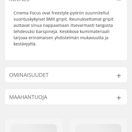
Cinema Focus ovat freestyle-pyöriin suunnitellut
suorituskykyiset BMX gripit. Reunuksettomat gripit
auttavat sinua nappaamaan itsevarmasti tangosta
tehdessäsi barspinejä. Keskikova kumimateriaali
tarjoaa erinomaisen yhdistelmän mukavuutta ja
kestävyyttä.
OMINAISUUDET
Yhteensopivat bar
Teräs
MAAHANTUOJA
endit:
Gripin Pituus:
16cm
Nimi:
Centrano ApS
Reunus:
Ei
Jakeluosoite:
Omega 6
Materiaali:
Kumi
Postinumero:
8382
Plugit:
Sisältyy