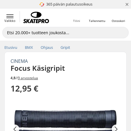
×
365 päivän palautusoikeus
4.8 / 5
Valikko
Tilini
Tallennettu
Ostoskori
Etusivu
BMX
Ohjaus
Gripit
CINEMA
Focus Käsigripit
4,8
//
9 arvostelua
12,95 €