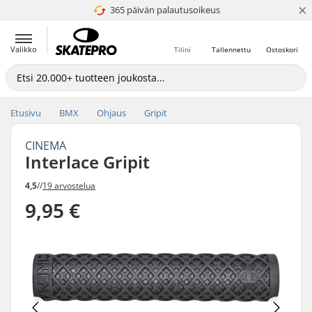
×
365 päivän palautusoikeus
4.8 / 5
Valikko
Tilini
Tallennettu
Ostoskori
Etusivu
BMX
Ohjaus
Gripit
CINEMA
Interlace Gripit
4,5
//
19 arvostelua
9,95 €