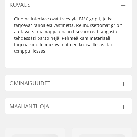
KUVAUS
Cinema Interlace ovat freestyle BMX gripit, jotka
tarjoavat rahoillesi vastinetta. Reunuksettomat gripit
auttavat sinua nappaamaan itsevarmasti tangosta
tehdessäsi barspinejä. Pehmeä kumimateriaali
tarjoaa sinulle mukavan otteen kruisaillesasi tai
temppuillessasi.
OMINAISUUDET
Yhteensopivat bar
Alumiini, Teräs
MAAHANTUOJA
endit:
Gripin Pituus:
15cm
Nimi:
Centrano ApS
Reunus:
Ei
Jakeluosoite:
Omega 6
Materiaali:
Kumi