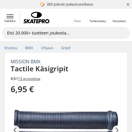
×
365 päivän palautusoikeus
4.8 / 5
Valikko
Tilini
Tallennettu
Ostoskori
Etusivu
BMX
Ohjaus
Gripit
MISSION BMX
Tactile Käsigripit
4,5
//
13 arvostelua
6,95 €