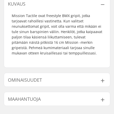
KUVAUS
Mission Tactile ovat freestyle BMX gripit, jotka
tarjoavat rahoillesi vastinetta. Kun valitset
reunuksettomat gripit, voit olla varma että mikään ei
tule sinun barspinien väliin. Henkilöt, jotka kaipaavat
paljon tilaa käsiensä liikuttamiseen, tulevat
pitämään näistä pitkistä 16 cm Mission -merkin
gripeistä. Pehmeä kumimateriaali tarjoaa sinulle
mukavan otteen kruisaillesasi tai temppuillessasi.
OMINAISUUDET
Yhteensopivat bar
Alumiini, Teräs,
MAAHANTUOJA
endit:
Titanium
Gripin Pituus:
16cm
Nimi:
Centrano ApS
Reunus:
Ei