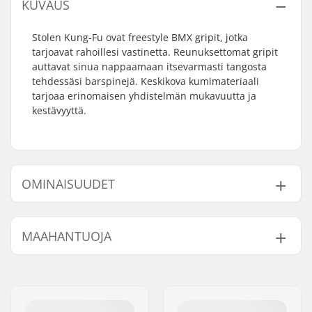
KUVAUS
Stolen Kung-Fu ovat freestyle BMX gripit, jotka
tarjoavat rahoillesi vastinetta. Reunuksettomat gripit
auttavat sinua nappaamaan itsevarmasti tangosta
tehdessäsi barspinejä. Keskikova kumimateriaali
tarjoaa erinomaisen yhdistelmän mukavuutta ja
kestävyyttä.
OMINAISUUDET
Yhteensopivat bar
Teräs
MAAHANTUOJA
endit:
Gripin Pituus:
17cm
Nimi:
Centrano ApS
Reunus:
Ei
Jakeluosoite:
Omega 6
Materiaali:
Kumi
Postinumero:
8382
Plugit:
Sisältyy