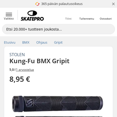
×
365 päivän palautusoikeus
4.8 / 5
Valikko
Tilini
Tallennettu
Ostoskori
Etusivu
BMX
Ohjaus
Gripit
STOLEN
Kung-Fu BMX Gripit
5,0
//
1 arvostelua
8,95 €