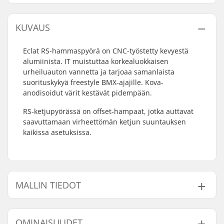
KUVAUS
Eclat RS-hammaspyörä on CNC-työstetty kevyestä
alumiinista. IT muistuttaa korkealuokkaisen
urheiluauton vannetta ja tarjoaa samanlaista
suorituskykyä freestyle BMX-ajajille. Kova-
anodisoidut värit kestävät pidempään.
RS-ketjupyörässä on offset-hampaat, jotka auttavat
saavuttamaan virheettömän ketjun suuntauksen
kaikissa asetuksissa.
MALLIN TIEDOT
Malli
Hampaiden lukumäärä
Paino
OMINAISUUDET