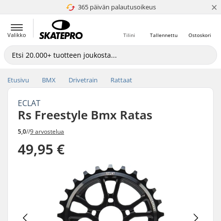
×
365 päivän palautusoikeus
4.8 / 5
Valikko
Tilini
Tallennettu
Ostoskori
Etusivu
BMX
Drivetrain
Rattaat
ECLAT
Rs Freestyle Bmx Ratas
5,0
//
9 arvostelua
49,95 €