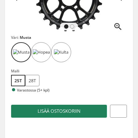
Väri:
Musta
Malli
25T
28T
Varastossa (5+ kpl)
LISÄÄ OSTOSKORIIN