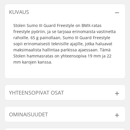
KUVAUS
Stolen Sumo III Guard Freestyle on BMX-ratas
freestyle pyöriin, ja se tarjoaa erinomaista vastinetta
rahoille. 65 g painollaan, Sumo III Guard Freestyle
sopii erinomaisesti teknisille ajajille, jotka haluavat
maksimaalista hallintaa parkissa ajaessaan. Tämä
Stolen hammasratas on yhteensopiva 19 mm ja 22
mm karojen kanssa.
YHTEENSOPIVAT OSAT
Etsi yhteensopivia tuotteita Stolen Sumo III Guard
Freestyle Bmx Ratas:
OMINAISUUDET
Hampaiden
25T