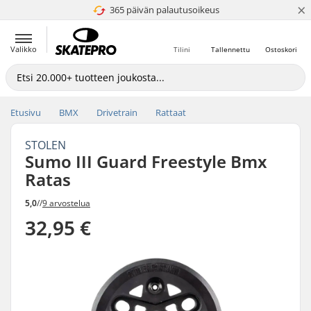
×
365 päivän palautusoikeus
4.8 / 5
Valikko
Tilini
Tallennettu
Ostoskori
Etusivu
BMX
Drivetrain
Rattaat
STOLEN
Sumo III Guard Freestyle Bmx
Ratas
5,0
//
9 arvostelua
32,95 €