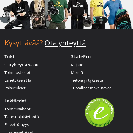
Kysyttävää?
Ota yhteyttä
Tuki
SkatePro
Ota yhteyttä & apu
Kirjaudu
Toimitustiedot
Meistä
Lähetyksen tila
Tietoja yrityksestä
Palautukset
Turvalliset maksutavat
Lakitiedot
Toimitusehdot
Tietosuojakäytäntö
Esteettömyys
Evästeasetukset