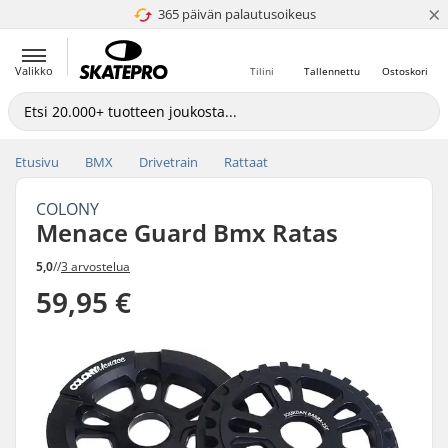
×
365 päivän palautusoikeus
4.8 / 5
Valikko
Tilini
Tallennettu
Ostoskori
Etusivu
BMX
Drivetrain
Rattaat
COLONY
Menace Guard Bmx Ratas
5,0
//
3 arvostelua
59,95 €