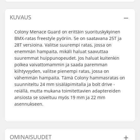
KUVAUS
Colony Menace Guard on erittäin suorituskykyinen
BMX-ratas freestyle pyöriin. Se on saatavana 25T ja
28T versioina. Valitse suurempi ratas, jossa on
enemmän hampaita, mikäli haluat saavuttaa
suuremmat huippunopeudet. Jos haluat kuitenkin
polkea vaivattomammin ja saada paremman
kiihtyvyyden, valitse pienempi ratas, jossa on
vähemmän hampaita. Tämä Colony hammasratas on
suunniteltu 24 mm sisäläpimitalla ja bolt drive -
reiällä, mutta mukana toimitettavien adaptereiden
ansiosta se soveltuu myös 19 mm ja 22 mm
asennukseen.
OMINAISUUDET