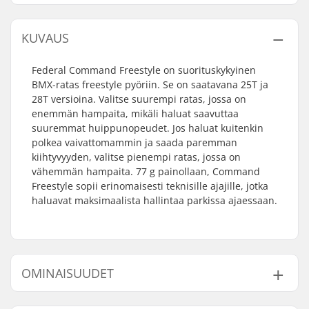
KUVAUS
Federal Command Freestyle on suorituskykyinen
BMX-ratas freestyle pyöriin. Se on saatavana 25T ja
28T versioina. Valitse suurempi ratas, jossa on
enemmän hampaita, mikäli haluat saavuttaa
suuremmat huippunopeudet. Jos haluat kuitenkin
polkea vaivattomammin ja saada paremman
kiihtyvyyden, valitse pienempi ratas, jossa on
vähemmän hampaita. 77 g painollaan, Command
Freestyle sopii erinomaisesti teknisille ajajille, jotka
haluavat maksimaalista hallintaa parkissa ajaessaan.
OMINAISUUDET
Hampaiden
25T, 28T