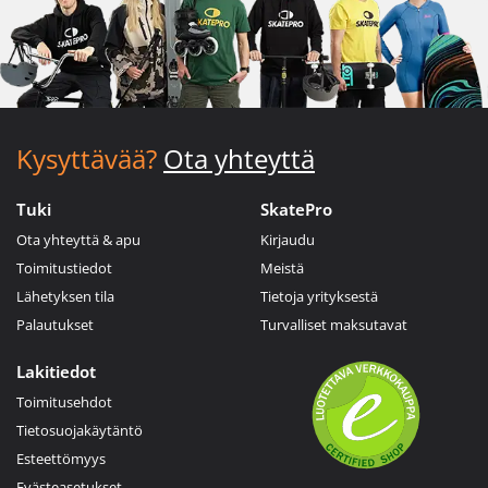
Kysyttävää?
Ota yhteyttä
Tuki
SkatePro
Ota yhteyttä & apu
Kirjaudu
Toimitustiedot
Meistä
Lähetyksen tila
Tietoja yrityksestä
Palautukset
Turvalliset maksutavat
Lakitiedot
Toimitusehdot
Tietosuojakäytäntö
Esteettömyys
Evästeasetukset