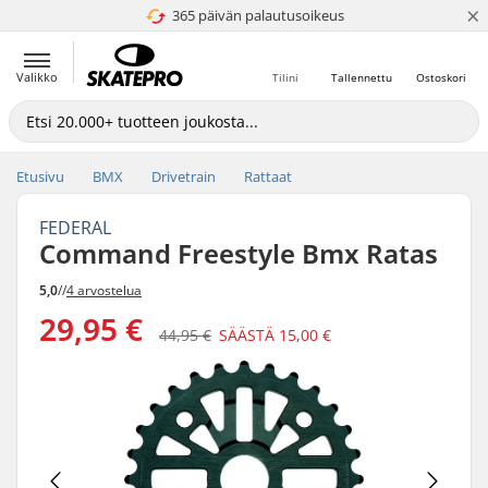
×
365 päivän palautusoikeus
4.8 / 5
Valikko
Tilini
Tallennettu
Ostoskori
Etusivu
BMX
Drivetrain
Rattaat
FEDERAL
Command Freestyle Bmx Ratas
5,0
//
4 arvostelua
29,95 €
44,95 €
SÄÄSTÄ
15,00 €