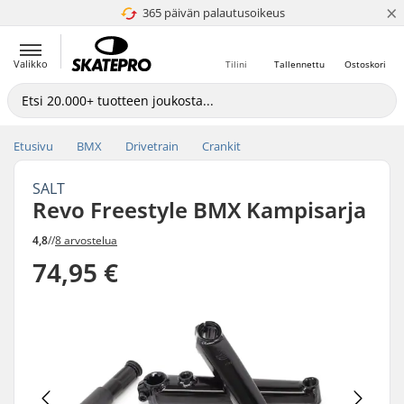
×
365 päivän palautusoikeus
4.8 / 5
Valikko
Tilini
Tallennettu
Ostoskori
Etusivu
BMX
Drivetrain
Crankit
SALT
Revo Freestyle BMX Kampisarja
4,8
//
8 arvostelua
74,95 €