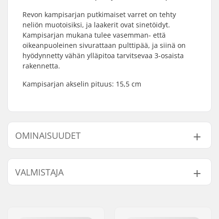
Revon kampisarjan putkimaiset varret on tehty
neliön muotoisiksi, ja laakerit ovat sinetöidyt.
Kampisarjan mukana tulee vasemman- että
oikeanpuoleinen sivurattaan pulttipää, ja siinä on
hyödynnetty vähän ylläpitoa tarvitsevaa 3-osaista
rakennetta.
Kampisarjan akselin pituus: 15,5 cm
OMINAISUUDET
Kammen
165mm, Three-piece
VALMISTAJA
pituus/Tyyppi:
Driver-puoli:
Left, Right
Nimi:
We Make Things GmbH
Keskiö:
Mid
Jakeluosoite:
RICHARD-BYRD-STR. 12
Crankin Akselin
19mm