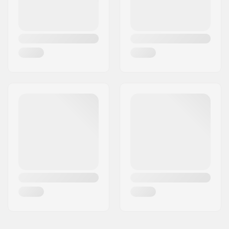
Materiaaliprosessi:
41-Lämpö
kromiprosessi
Paino:
992g
Polkimen akselin
9/16"
halkaisija: