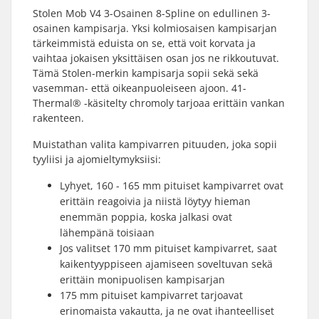
Stolen Mob V4 3-Osainen 8-Spline on edullinen 3-
osainen kampisarja. Yksi kolmiosaisen kampisarjan
tärkeimmistä eduista on se, että voit korvata ja
vaihtaa jokaisen yksittäisen osan jos ne rikkoutuvat.
Tämä Stolen-merkin kampisarja sopii sekä sekä
vasemman- että oikeanpuoleiseen ajoon. 41-
Thermal® -käsitelty chromoly tarjoaa erittäin vankan
rakenteen.
Muistathan valita kampivarren pituuden, joka sopii
tyyliisi ja ajomieltymyksiisi:
Lyhyet, 160 - 165 mm pituiset kampivarret ovat
erittäin reagoivia ja niistä löytyy hieman
enemmän poppia, koska jalkasi ovat
lähempänä toisiaan
Jos valitset 170 mm pituiset kampivarret, saat
kaikentyyppiseen ajamiseen soveltuvan sekä
erittäin monipuolisen kampisarjan
175 mm pituiset kampivarret tarjoavat
erinomaista vakautta, ja ne ovat ihanteelliset