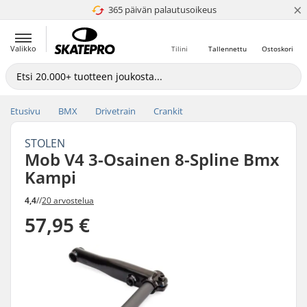
×
365 päivän palautusoikeus
4.8 / 5
Valikko
Tilini
Tallennettu
Ostoskori
Etusivu
BMX
Drivetrain
Crankit
STOLEN
Mob V4 3-Osainen 8-Spline Bmx
Kampi
4,4
//
20 arvostelua
57,95 €