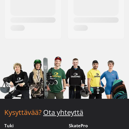
Kysyttävää?
Ota yhteyttä
Tuki
SkatePro