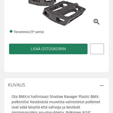
Varastossa (5+ paria)
LISÄÄ OSTOSKORIIN
KUVAUS
Ota BMX:si hallintaasi Shadow Ravager Plastic BMX-
polkimilla! Kestävästä muovista valmistetut polkimet
ovat sekä kevyitä että vahvoja ja kestävät
äärimmäisiäkin ajo-olosuhteita. Polkimen 9/16"