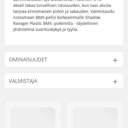
akseli takaa turvallisen istuvuuden, kun taas alusta
tarjoaa erinomaisen pidon ja vakauden. Valmistaudu
nostamaan BMX-pelisi korkeammalle Shadow
Ravager Plastic BMX -polkimilla - täydellinen
yhdistelmä suorituskykyä ja tyyliä.
OMINAISUUDET
Polkimen akselin
9/16"
VALMISTAJA
halkaisija:
Polkimien materiaali:
Plastic
Nimi:
Source Europe GmbH
Paino:
386g
Jakeluosoite:
Am Kuckhofer Feld 13A
Postinumero:
41470
Paikkakunta::
Neuss
Maa:
Saksa