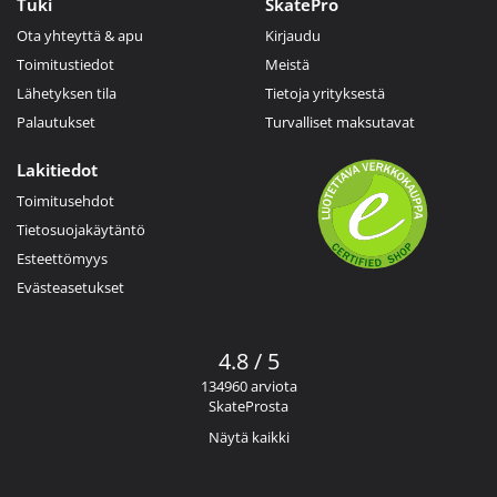
Tuki
SkatePro
Ota yhteyttä & apu
Kirjaudu
Toimitustiedot
Meistä
Lähetyksen tila
Tietoja yrityksestä
Palautukset
Turvalliset maksutavat
Lakitiedot
Toimitusehdot
Tietosuojakäytäntö
Esteettömyys
Evästeasetukset
4.8 / 5
134960 arviota
SkateProsta
Näytä kaikki