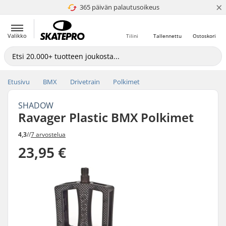
×
365 päivän palautusoikeus
4.8 / 5
Valikko
Tilini
Tallennettu
Ostoskori
Etusivu
BMX
Drivetrain
Polkimet
SHADOW
Ravager Plastic BMX Polkimet
4,3
//
7 arvostelua
23,95 €