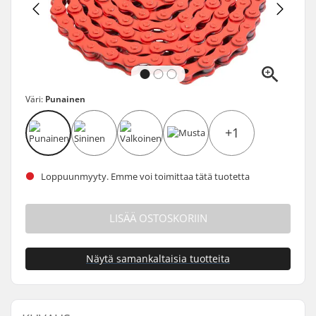
Väri:
Punainen
+1
Loppuunmyyty. Emme voi toimittaa tätä tuotetta
LISÄÄ OSTOSKORIIN
Näytä samankaltaisia tuotteita