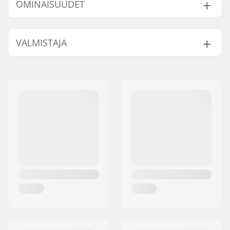
OMINAISUUDET
Ketjun tyyppi:
Single speed
VALMISTAJA
Ketjulinkkien määrä:
100 linkkiä
Paino:
263g
Nimi:
Sunshine Distribution ApS
Jakeluosoite:
Naverland 8
Postinumero:
2600
Paikkakunta::
Glostrup
Maa:
Tanska