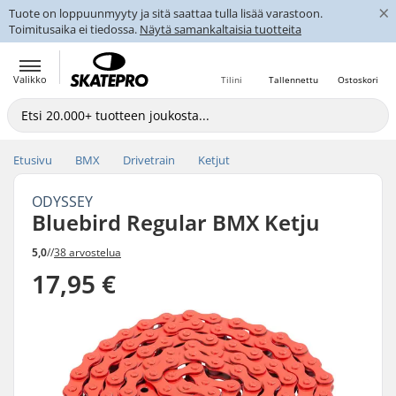
×
Tuote on loppuunmyyty ja sitä saattaa tulla lisää varastoon.
Toimitusaika ei tiedossa.
Näytä samankaltaisia tuotteita
Valikko
Tilini
Tallennettu
Ostoskori
Etusivu
BMX
Drivetrain
Ketjut
ODYSSEY
Bluebird Regular BMX Ketju
5,0
//
38 arvostelua
17,95 €