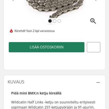
Kiirehdi!
Vain 2 kpl varastossa
LISÄÄ OSTOSKORIIN
KUVAUS
Pidä mini BMX:n ketju kireällä
Wildcatin Half Links -ketju on suunniteltu erityisesti
sopimaan Wildcatin 25T-ketjupyörään ja 9T-ajuriin.