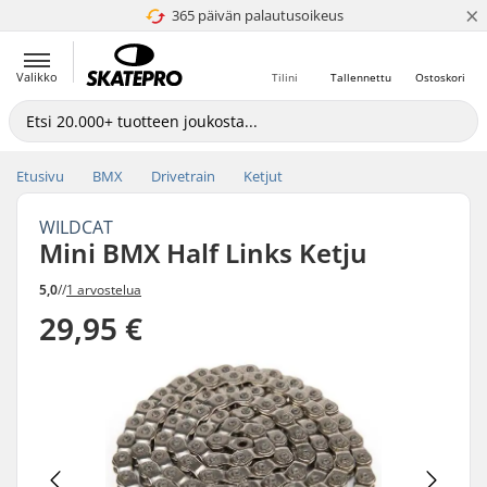
×
365 päivän palautusoikeus
4.8 / 5
Valikko
Tilini
Tallennettu
Ostoskori
Etusivu
BMX
Drivetrain
Ketjut
WILDCAT
Mini BMX Half Links Ketju
5,0
//
1 arvostelua
29,95 €