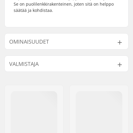
Se on puolilenkkirakenteinen, joten sitä on helppo
säätää ja kohdistaa.
OMINAISUUDET
Ketjun tyyppi:
Half link
VALMISTAJA
Paino:
210g
Nimi:
Zeus Cicling S.L.
Jakeluosoite:
Calle Mariana Pineda 12C
Postinumero:
46130
Paikkakunta::
Massamagrell
Maa:
Espanja