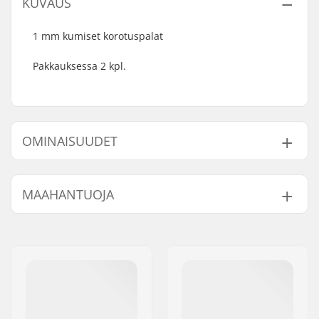
KUVAUS
1 mm kumiset korotuspalat
Pakkauksessa 2 kpl.
OMINAISUUDET
Kpl per paketti:
2
MAAHANTUOJA
Paksuus:
0.04" (0.1cm)
Nimi:
Centrano ApS
Jakeluosoite:
Omega 6
Postinumero:
8382
Paikkakunta::
Hinnerup
Maa:
Tanska