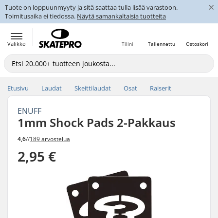
×
Tuote on loppuunmyyty ja sitä saattaa tulla lisää varastoon.
Toimitusaika ei tiedossa.
Näytä samankaltaisia tuotteita
Valikko
Tilini
Tallennettu
Ostoskori
Etusivu
Laudat
Skeittilaudat
Osat
Raiserit
ENUFF
1mm Shock Pads 2-Pakkaus
4,6
//
189 arvostelua
2,95 €