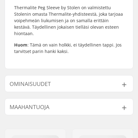
Thermalite Peg Sleeve by Stolen on valmistettu
Stolenin omasta Thermalite-yhdisteestä, joka tarjoaa
voipehmeän liukumisen ja on samalla erittäin
kestävä. Täydellinen jokaisen tielläsi olevan esteen
hiontaan.
Huom
: Tämä on vain holkki, ei täydellinen tappi. Jos
tarvitset parin hanki kaksi.
OMINAISUUDET
Pegin pituus:
11.2cm
MAAHANTUOJA
Paino:
23g
Kpl per paketti:
1
Nimi:
Centrano ApS
Jakeluosoite:
Omega 6