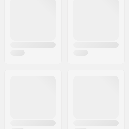
Postinumero:
8382
Paikkakunta::
Hinnerup
Maa:
Tanska