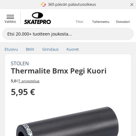
×
365 päivän palautusoikeus
4.8 / 5
Valikko
Tilini
Tallennettu
Ostoskori
Etusivu
BMX
Grindaus
Kuoret
STOLEN
Thermalite Bmx Pegi Kuori
5,0
//
1 arvostelua
5,95 €