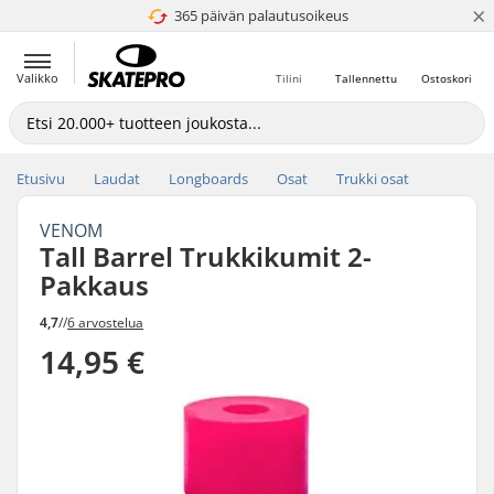
×
365 päivän palautusoikeus
4.8 / 5
Valikko
Tilini
Tallennettu
Ostoskori
Etusivu
Laudat
Longboards
Osat
Trukki osat
VENOM
Tall Barrel Trukkikumit 2-
Pakkaus
4,7
//
6 arvostelua
14,95 €