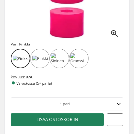
Väri:
Pinkki
kovuus:
97A
Varastossa (5+ paria)
1
pari
LISÄÄ OSTOSKORIIN