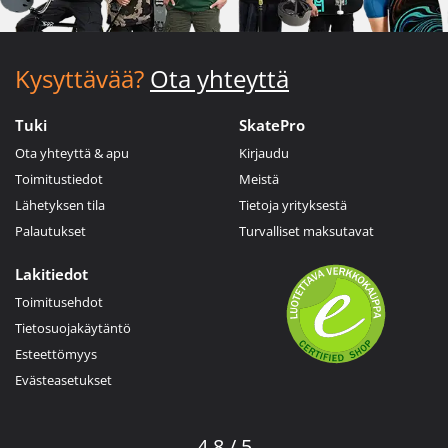
Kysyttävää?
Ota yhteyttä
Tuki
SkatePro
Ota yhteyttä & apu
Kirjaudu
Toimitustiedot
Meistä
Lähetyksen tila
Tietoja yrityksestä
Palautukset
Turvalliset maksutavat
Lakitiedot
Toimitusehdot
Tietosuojakäytäntö
Esteettömyys
Evästeasetukset
4.8 / 5