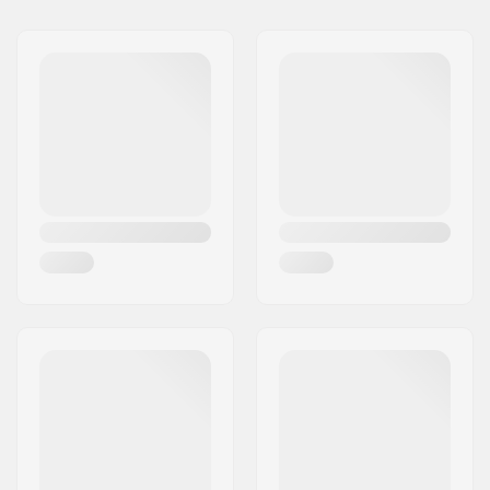
Nimi:
Centrano ApS
Jakeluosoite:
Omega 6
Postinumero:
8382
Paikkakunta::
Hinnerup
Maa:
Tanska