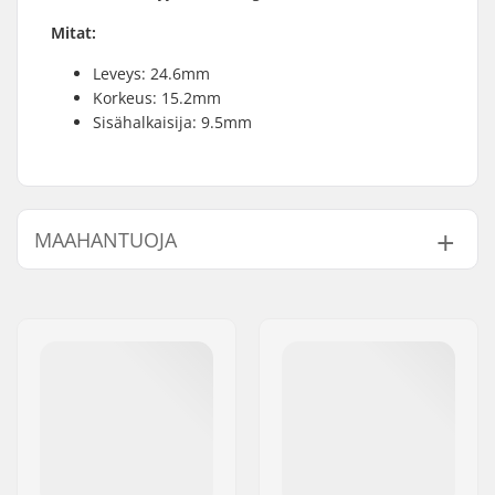
Mitat:
Leveys: 24.6mm
Korkeus: 15.2mm
Sisähalkaisija: 9.5mm
MAAHANTUOJA
Nimi:
Centrano ApS
Jakeluosoite:
Omega 6
Postinumero:
8382
Paikkakunta::
Hinnerup
Maa:
Tanska