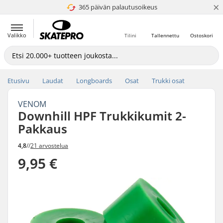
×
365 päivän palautusoikeus
4.8 / 5
Valikko
Tilini
Tallennettu
Ostoskori
Etusivu
Laudat
Longboards
Osat
Trukki osat
VENOM
Downhill HPF Trukkikumit 2-
Pakkaus
4,8
//
21 arvostelua
9,95 €