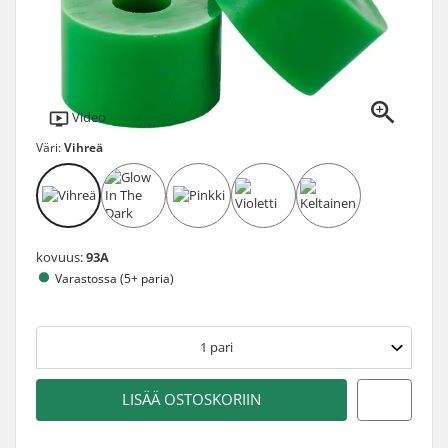
Video
Väri:
Vihreä
kovuus:
93A
Varastossa (5+ paria)
1
pari
LISÄÄ OSTOSKORIIN