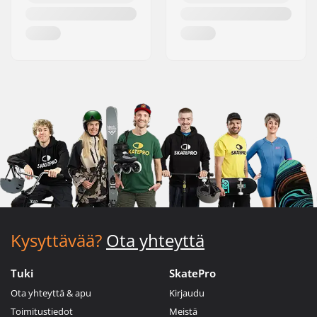
Kysyttävää?
Ota yhteyttä
Tuki
SkatePro
Ota yhteyttä & apu
Kirjaudu
Toimitustiedot
Meistä