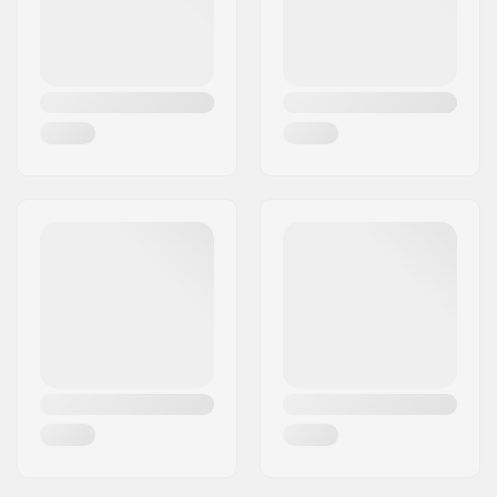
Maa:
Saksa