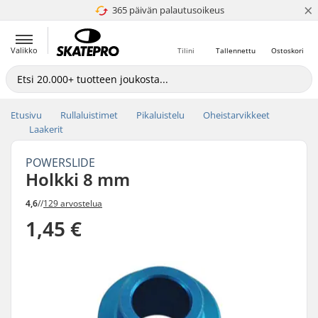
×
365 päivän palautusoikeus
4.8 / 5
Valikko
Tilini
Tallennettu
Ostoskori
Etusivu
Rullaluistimet
Pikaluistelu
Oheistarvikkeet
Laakerit
POWERSLIDE
Holkki 8 mm
4,6
//
129 arvostelua
1,45 €