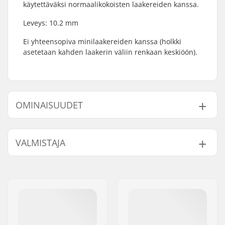
käytettäväksi normaalikokoisten laakereiden kanssa.
Leveys: 10.2 mm
Ei yhteensopiva minilaakereiden kanssa (holkki
asetetaan kahden laakerin väliin renkaan keskiöön).
OMINAISUUDET
Laakerin tyyppi:
Spacer
VALMISTAJA
Kpl per paketti:
1
Nimi:
Powerslide
Sportartikelvertriebs GmbH
Jakeluosoite:
Esbachgraben 1
Postinumero:
95463
Paikkakunta::
Bindlach