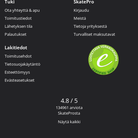
Tuki
SkatePro
Ota yhteyttä & apu
Kirjaudu
Toimitustiedot
Meistä
Lähetyksen tila
Tietoja yrityksestä
Palautukset
Turvalliset maksutavat
Lakitiedot
Toimitusehdot
Tietosuojakäytäntö
Esteettömyys
Evästeasetukset
4.8 / 5
134961 arviota
SkateProsta
Näytä kaikki