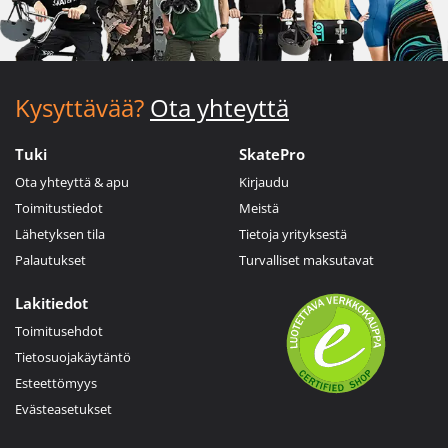
Kysyttävää?
Ota yhteyttä
Tuki
SkatePro
Ota yhteyttä & apu
Kirjaudu
Toimitustiedot
Meistä
Lähetyksen tila
Tietoja yrityksestä
Palautukset
Turvalliset maksutavat
Lakitiedot
Toimitusehdot
Tietosuojakäytäntö
Esteettömyys
Evästeasetukset