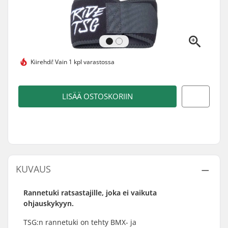
Kiirehdi!
Vain 1 kpl varastossa
LISÄÄ OSTOSKORIIN
KUVAUS
Rannetuki ratsastajille, joka ei vaikuta
ohjauskykyyn.
TSG:n rannetuki on tehty BMX- ja