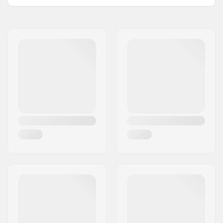
Nimi:
Centrano ApS
Jakeluosoite:
Omega 6
Postinumero:
8382
Paikkakunta::
Hinnerup
Maa:
Tanska