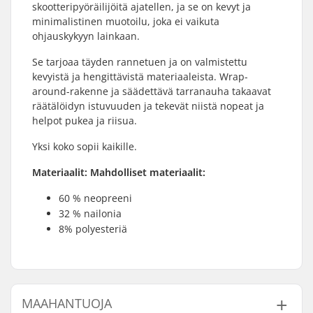
skootteripyöräilijöitä ajatellen, ja se on kevyt ja
minimalistinen muotoilu, joka ei vaikuta
ohjauskykyyn lainkaan.
Se tarjoaa täyden rannetuen ja on valmistettu
kevyistä ja hengittävistä materiaaleista. Wrap-
around-rakenne ja säädettävä tarranauha takaavat
räätälöidyn istuvuuden ja tekevät niistä nopeat ja
helpot pukea ja riisua.
Yksi koko sopii kaikille.
Materiaalit: Mahdolliset materiaalit:
60 % neopreeni
32 % nailonia
8% polyesteriä
MAAHANTUOJA