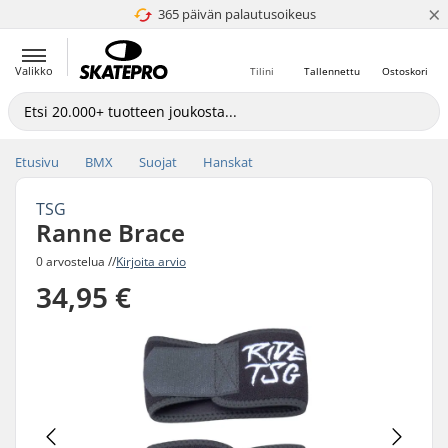
×
365 päivän palautusoikeus
4.8 / 5
Valikko
Tilini
Tallennettu
Ostoskori
Etusivu
BMX
Suojat
Hanskat
TSG
Ranne Brace
0 arvostelua //
Kirjoita arvio
34,95 €