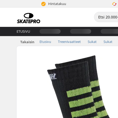
Hintatakuu
ETUSIVU
Etusivu
Treenivaatteet
Sukat
Sukat
Takaisin