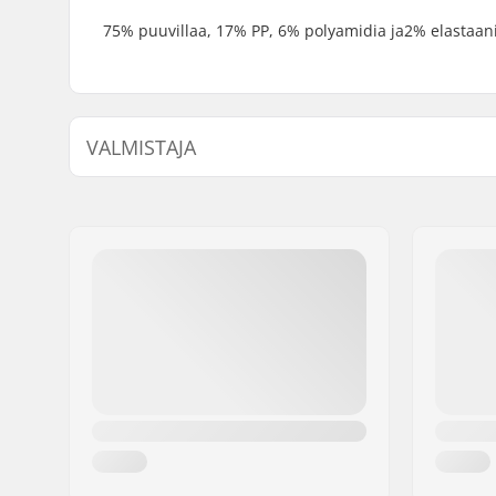
75% puuvillaa, 17% PP, 6% polyamidia ja2% elastaan
VALMISTAJA
Nimi:
TEMPISH s.r.o.
Jakeluosoite:
Bratrí Wolfu 495/16
Postinumero:
779 00
Paikkakunta::
Olomouc
Maa:
Tšekki