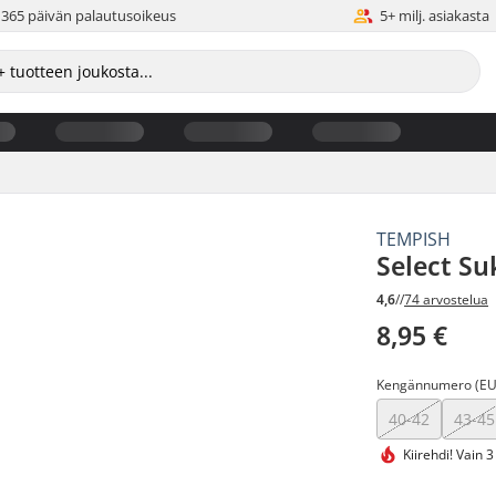
365 päivän palautusoikeus
5+ milj. asiakasta
TEMPISH
Select Su
4,6
//
74 arvostelua
8,95 €
Kengännumero (EU
40-42
43-45
Kiirehdi!
Vain 3