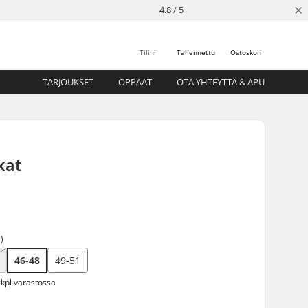
×
4.8 / 5
Tilini
Tallennettu
Ostoskori
TARJOUKSET
OPPAAT
OTA YHTEYTTÄ & APU
kat
)
46-48
49-51
 kpl varastossa