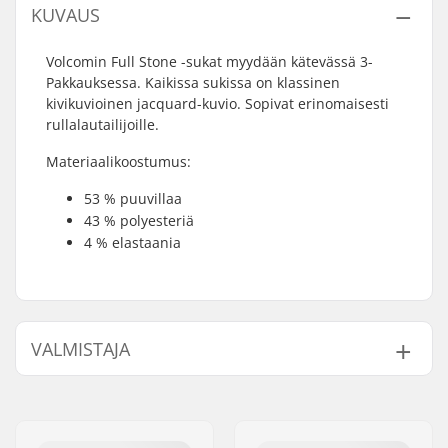
KUVAUS
Volcomin Full Stone -sukat myydään kätevässä 3-
Pakkauksessa. Kaikissa sukissa on klassinen
kivikuvioinen jacquard-kuvio. Sopivat erinomaisesti
rullalautailijoille.
Materiaalikoostumus:
53 % puuvillaa
43 % polyesteriä
4 % elastaania
VALMISTAJA
Nimi:
JA-Distribution ApS
Jakeluosoite:
Sejrs Alle 2, 8240 Risskov