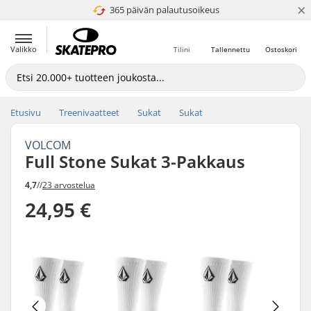
×
365 päivän palautusoikeus
4.8 / 5
Valikko
Tilini
Tallennettu
Ostoskori
Etusivu
Treenivaatteet
Sukat
Sukat
VOLCOM
Full Stone Sukat 3-Pakkaus
4,7
//
23 arvostelua
24,95 €