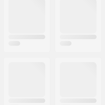
Postinumero:
8240
Paikkakunta::
Risskov
Maa:
Tanska