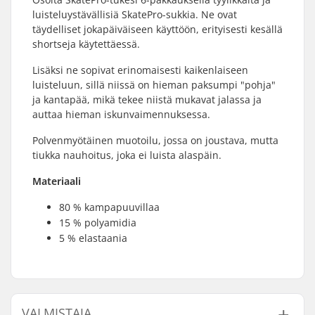
luisteluystävällisiä SkatePro-sukkia. Ne ovat
täydelliset jokapäiväiseen käyttöön, erityisesti kesällä
shortseja käytettäessä.
Lisäksi ne sopivat erinomaisesti kaikenlaiseen
luisteluun, sillä niissä on hieman paksumpi "pohja"
ja kantapää, mikä tekee niistä mukavat jalassa ja
auttaa hieman iskunvaimennuksessa.
Polvenmyötäinen muotoilu, jossa on joustava, mutta
tiukka nauhoitus, joka ei luista alaspäin.
Materiaali
80 % kampapuuvillaa
15 % polyamidia
5 % elastaania
VALMISTAJA