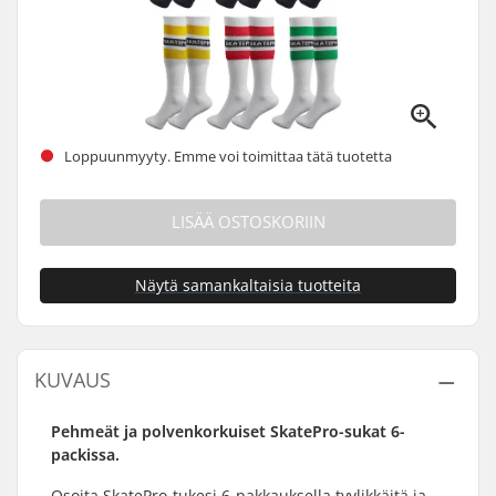
Loppuunmyyty. Emme voi toimittaa tätä tuotetta
LISÄÄ OSTOSKORIIN
Näytä samankaltaisia tuotteita
KUVAUS
Pehmeät ja polvenkorkuiset SkatePro-sukat 6-
packissa.
Osoita SkatePro-tukesi 6-pakkauksella tyylikkäitä ja