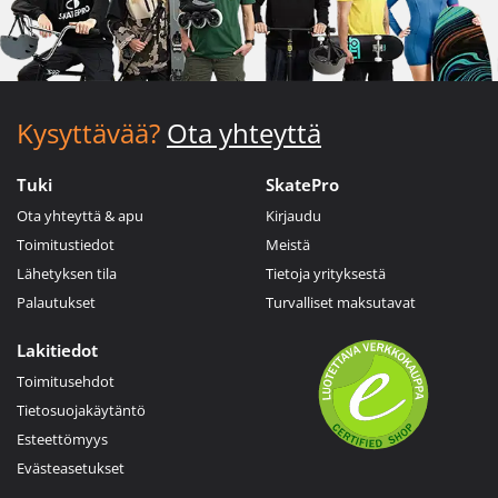
Kysyttävää?
Ota yhteyttä
Tuki
SkatePro
Ota yhteyttä & apu
Kirjaudu
Toimitustiedot
Meistä
Lähetyksen tila
Tietoja yrityksestä
Palautukset
Turvalliset maksutavat
Lakitiedot
Toimitusehdot
Tietosuojakäytäntö
Esteettömyys
Evästeasetukset