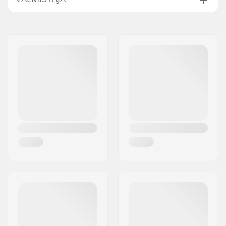
Nimi:
Centrano ApS
Jakeluosoite:
Omega 6
Postinumero:
8382
Paikkakunta::
Hinnerup
Maa:
Tanska