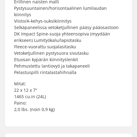
Erillinen naisten malli
Pystysuuntainen/horisontaalinen lumilaudan
kiinnitys
Viisto/A-kehys-suksikiinnitys
Selkäpaneelissa vetoketjullinen pääsy pääosastoon
DK Impact Spine-suoja yhteensopiva (myydään
erikseen) Lumityökalu/lapiotasku
Fleece-vuorattu suojalasitasku
Vetoketjullinen pystysuora sivutasku
Etuosan kypärän kiinnityslenkit
Pehmustettu lantiovyö ja takapaneeli
Pelastuspilli rintalastahihnalla
Mitat:
22 x 12 x 7"
1465 cu.in (24L)
Paino:
2,0 lbs. (noin 0,9 kg)