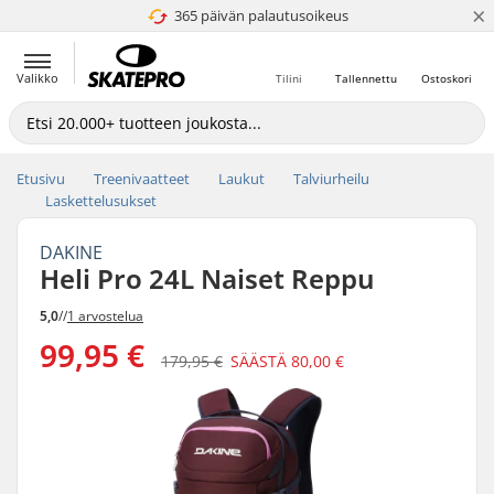
×
365 päivän palautusoikeus
4.8 / 5
Valikko
Tilini
Tallennettu
Ostoskori
Etusivu
Treenivaatteet
Laukut
Talviurheilu
Laskettelusukset
DAKINE
Heli Pro 24L Naiset Reppu
5,0
//
1 arvostelua
99,95 €
179,95 €
SÄÄSTÄ
80,00 €