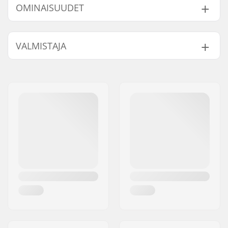
OMINAISUUDET
Paino:
1000g
VALMISTAJA
Tyyppi:
Reppu
Height x Width x
53 x 31 x 20 cm
Nimi:
All Sport NV
Depth:
Jakeluosoite:
Hoge Mauw 175
Aktiviteetti:
Talviurheilu, Daily
Postinumero:
2370
activities, Touring
Paikkakunta::
Arendonk
and freeriding
Maa:
Belgia
Ulkokuoren
Polyester, Water
materiaali:
Resistant,
600D
Fabric
Volyymi:
24 l