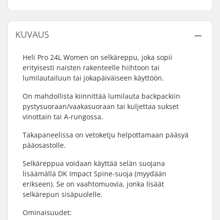
KUVAUS
Heli Pro 24L Women on selkäreppu, joka sopii
erityisesti naisten rakenteelle hiihtoon tai
lumilautailuun tai jokapäiväiseen käyttöön.
On mahdollista kiinnittää lumilauta backpackiin
pystysuoraan/vaakasuoraan tai kuljettaa sukset
vinottain tai A-rungossa.
Takapaneelissa on vetoketju helpottamaan pääsyä
pääosastolle.
Selkäreppua voidaan käyttää selän suojana
lisäämällä DK Impact Spine-suoja (myydään
erikseen). Se on vaahtomuovia, jonka lisäät
selkärepun sisäpuolelle.
Ominaisuudet: