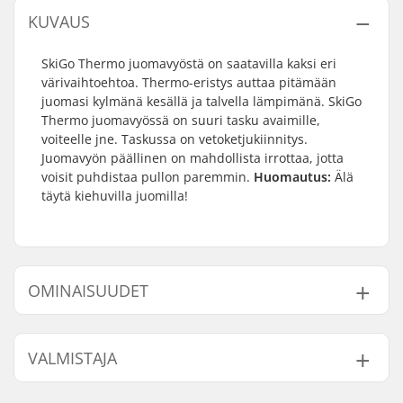
KUVAUS
SkiGo Thermo juomavyöstä on saatavilla kaksi eri
värivaihtoehtoa. Thermo-eristys auttaa pitämään
juomasi kylmänä kesällä ja talvella lämpimänä. SkiGo
Thermo juomavyössä on suuri tasku avaimille,
voiteelle jne. Taskussa on vetoketjukiinnitys.
Juomavyön päällinen on mahdollista irrottaa, jotta
voisit puhdistaa pullon paremmin.
Huomautus:
Älä
täytä kiehuvilla juomilla!
OMINAISUUDET
Aktiviteetti:
Talviurheilu
VALMISTAJA
Nimi:
SkiGO AB