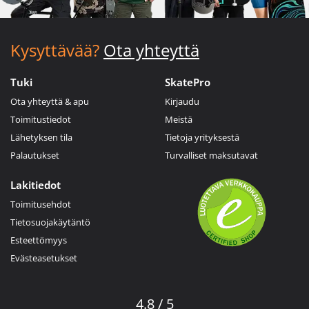
Kysyttävää?
Ota yhteyttä
Tuki
SkatePro
Ota yhteyttä & apu
Kirjaudu
Toimitustiedot
Meistä
Lähetyksen tila
Tietoja yrityksestä
Palautukset
Turvalliset maksutavat
Lakitiedot
Toimitusehdot
Tietosuojakäytäntö
Esteettömyys
Evästeasetukset
4.8 / 5