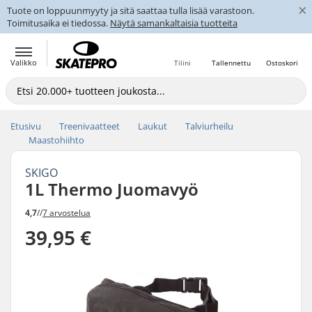
×
Tuote on loppuunmyyty ja sitä saattaa tulla lisää varastoon.
Toimitusaika ei tiedossa.
Näytä samankaltaisia tuotteita
Valikko
Tilini
Tallennettu
Ostoskori
Etusivu
Treenivaatteet
Laukut
Talviurheilu
Maastohiihto
SKIGO
1L Thermo Juomavyö
4,7
//
7 arvostelua
39,95 €