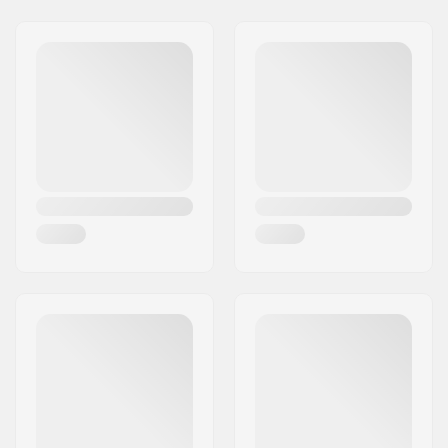
Jakeluosoite:
Fasadvägen 9
Postinumero:
98141
Paikkakunta::
Kiruna
Maa:
Ruotsi