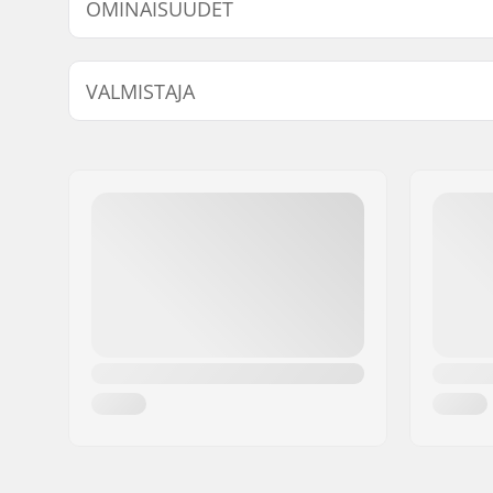
OMINAISUUDET
Height x Width x Depth:
148 x 33 x
VALMISTAJA
Aktiviteetti:
Talviurhei
Nimi:
All Sport NV
Jakeluosoite:
Hoge Mauw 175
Postinumero:
2370
Paikkakunta::
Arendonk
Maa:
Belgia