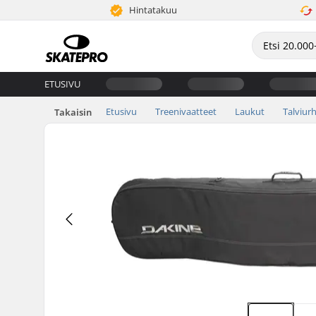
Hintatakuu
ETUSIVU
Etusivu
Treenivaatteet
Laukut
Talviurh
Takaisin