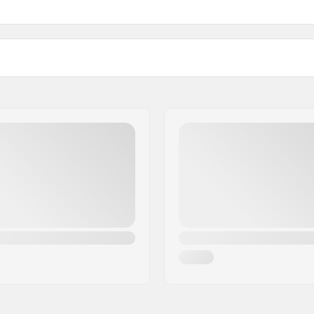
 5 cm
Sisävuoraus:
lu, Exploration
Ulkokuoren materiaali: