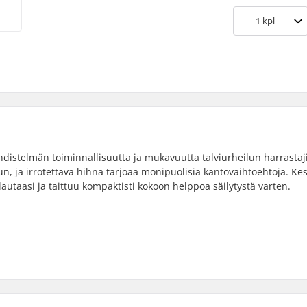
1
kpl
distelmän toiminnallisuutta ja mukavuutta talviurheilun harrastaji
n, ja irrotettava hihna tarjoaa monipuolisia kantovaihtoehtoja. Ke
lautaasi ja taittuu kompaktisti kokoon helppoa säilytystä varten.