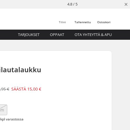
×
4.8 / 5
Tilini
Tallennettu
Ostoskori
TARJOUKSET
OPPAAT
OTA YHTEYTTÄ & APU
ilautalaukku
,95 €
SÄÄSTÄ
15,00 €
cm
 kpl varastossa