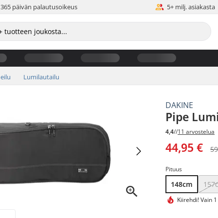
365 päivän palautusoikeus
5+ milj. asiakasta
eilu
Lumilautailu
DAKINE
Pipe Lum
4,4
//
11 arvostelua
44,95 €
59
Pituus
148cm
157
Kiirehdi!
Vain 1