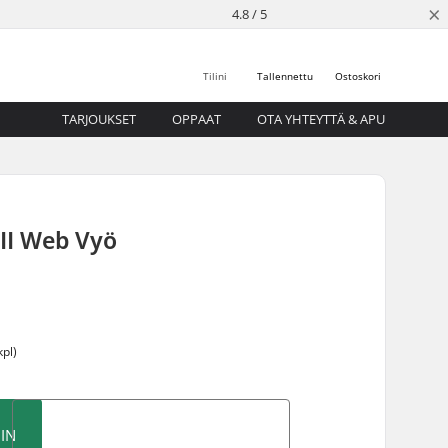
×
4.8 / 5
Tilini
Tallennettu
Ostoskori
TARJOUKSET
OPPAAT
OTA YHTEYTTÄ & APU
II Web Vyö
kpl)
IN