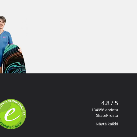
4.8 / 5
134956 arviota
SkateProsta
Näytä kaikki