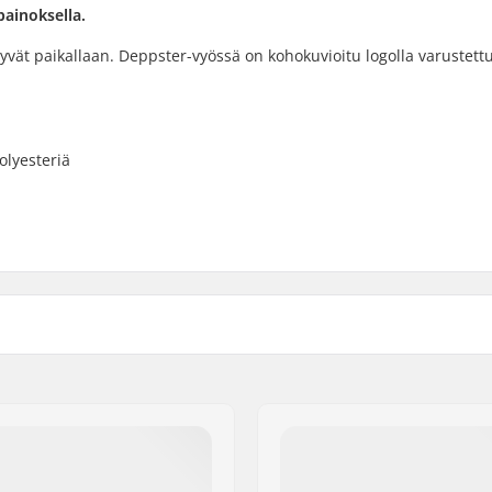
painoksella.
ysyvät paikallaan. Deppster-vyössä on kohokuvioitu logolla varustett
olyesteriä