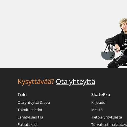
Kysyttävää?
Ota yhteyttä
Tuki
SkatePro
Ota yhteyttä & apu
Kirjaudu
Toimitustiedot
Meistä
Lähetyksen tila
Tietoja yrityksestä
Palautukset
Turvalliset maksutav