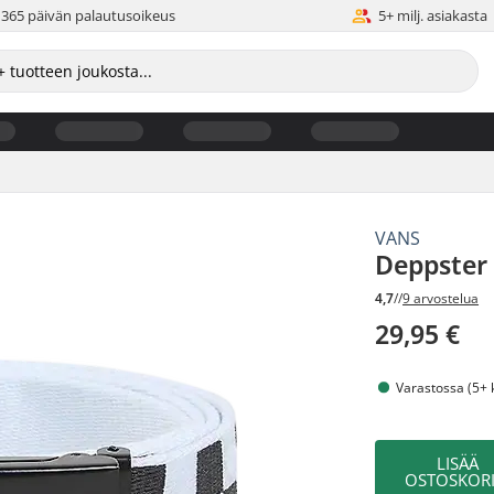
365 päivän palautusoikeus
5+ milj. asiakasta
VANS
Deppster 
4,7
//
9 arvostelua
29,95 €
Varastossa (5+ 
LISÄÄ
OSTOSKORI