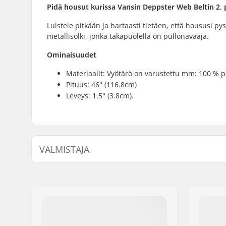
Pidä housut kurissa Vansin Deppster Web Beltin 2. 
Luistele pitkään ja hartaasti tietäen, että housusi p
metallisolki, jonka takapuolella on pullonavaaja.
Ominaisuudet
Materiaalit: Vyötärö on varustettu mm: 100 % p
Pituus: 46'' (116.8cm)
Leveys: 1.5'' (3.8cm).
VALMISTAJA
Nimi:
VF Scandinavia A/S
Jakeluosoite:
Vestergade 27, st
Postinumero:
1456
Paikkakunta::
Copenhagen