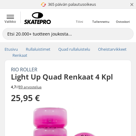
×
365 päivän palautusoikeus
4.8 / 5
Valikko
Tilini
Tallennettu
Ostoskori
Etusivu
Rullaluistimet
Quad rullaluistelu
Oheistarvikkeet
Renkaat
RIO ROLLER
Light Up Quad Renkaat 4 Kpl
4,7
//
89 arvostelua
25,95 €