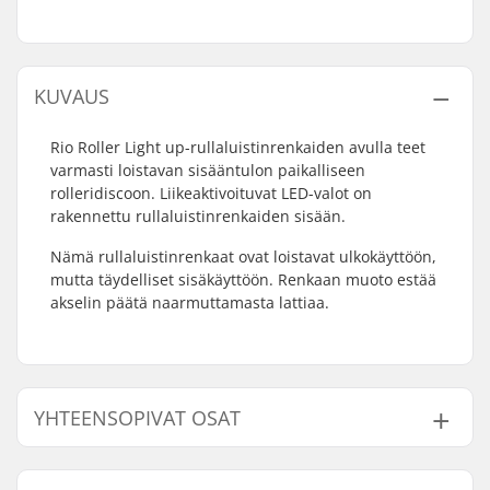
KUVAUS
Rio Roller Light up-rullaluistinrenkaiden avulla teet
varmasti loistavan sisääntulon paikalliseen
rolleridiscoon. Liikeaktivoituvat LED-valot on
rakennettu rullaluistinrenkaiden sisään.
Nämä rullaluistinrenkaat ovat loistavat ulkokäyttöön,
mutta täydelliset sisäkäyttöön. Renkaan muoto estää
akselin päätä naarmuttamasta lattiaa.
YHTEENSOPIVAT OSAT
Etsi yhteensopivia tuotteita Rio Roller Light Up Quad