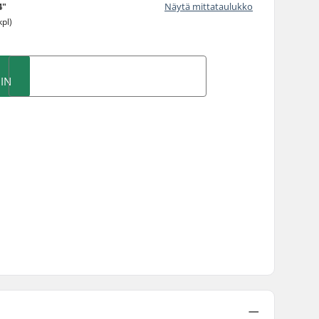
4"
Näytä mittataulukko
kpl)
IN