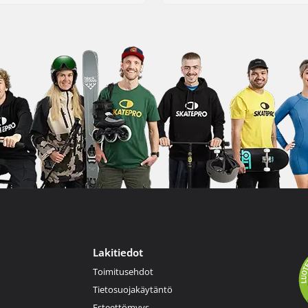
Lakitiedot
Toimitusehdot
Tietosuojakäytäntö
Esteettömyys