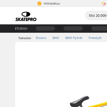
Hintatakuu
ETUSIVU
Etusivu
BMX
BMX Pyörät
Freestyle
Takaisin