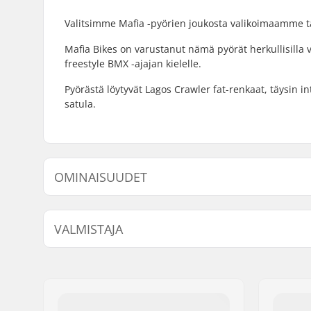
Valitsimme Mafia -pyörien joukosta valikoimaamme täm
Mafia Bikes on varustanut nämä pyörät herkullisilla
freestyle BMX -ajajan kielelle.
Pyörästä löytyvät Lagos Crawler fat-renkaat, täysin i
satula.
OMINAISUUDET
BMX-tyyppi:
Freestyle
VALMISTAJA
Renkaan halkaisija:
20"
Freimin Top Tube:
20.4" (51.
Nimi:
Centrano ApS
Tangon malli:
Two-piece
Jakeluosoite:
Omega 6
Tangon korkeus:
9" (22.9cm
Postinumero:
8382
Backsweep:
5°