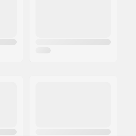
175mm, Three-piece
a:
9/16"
Pultti
Right
Kromiteräs
Mid
, Sealed
:
19mm
Plastic
36
Double-walled rear rim, Double-
walled front rim
Single speed
Osittain koottu