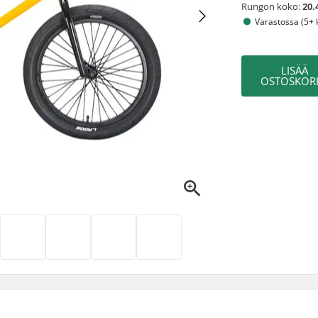
Rungon koko:
20.
Varastossa (5+ 
LISÄÄ
OSTOSKORI