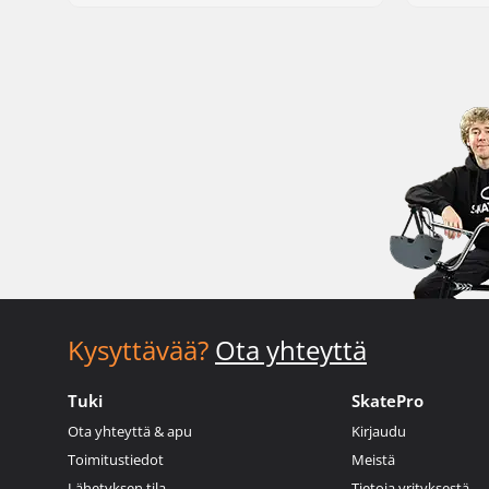
Kysyttävää?
Ota yhteyttä
Tuki
SkatePro
Ota yhteyttä & apu
Kirjaudu
Toimitustiedot
Meistä
Lähetyksen tila
Tietoja yrityksestä