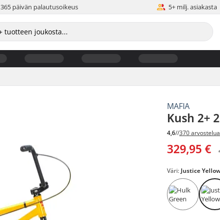
365 päivän palautusoikeus
5+ milj. asiakasta
MAFIA
Kush 2+ 2
4,6
//
370 arvostelu
329,95 €
Väri:
Justice Yello