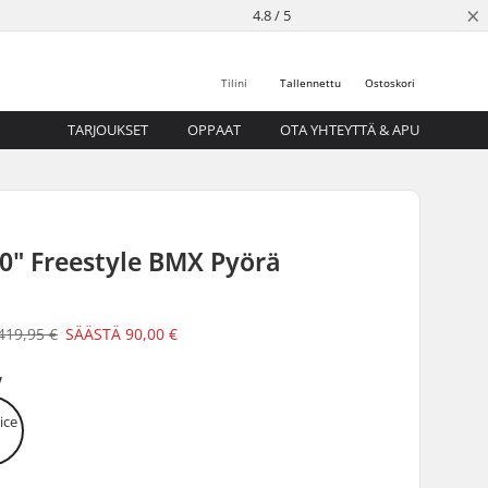
×
4.8 / 5
Tilini
Tallennettu
Ostoskori
TARJOUKSET
OPPAAT
OTA YHTEYTTÄ & APU
0" Freestyle BMX Pyörä
a
419,95 €
SÄÄSTÄ
90,00 €
w