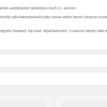
än aloittelijoille tarkoitetun Kush 2+ -version.
 väreillä sekä kokoonpanolla joka nostaa veden kenen tahansa nuor
ntegroitu headset, top load -ohjainkannatin, 3-osainen kampi sekä t
 BMX
Headsetin tyyppi:
Headtuben kulma:
8cm)
BMX Jarru sisältyy:
Gyro yhteensopiva:
)
Gyro-jarrutusjärjestelmä
Gear ratio: