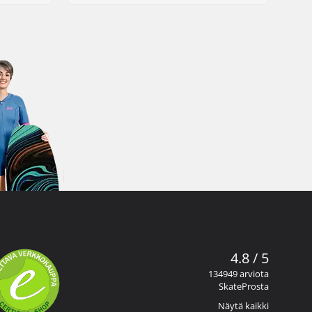
4.8 / 5
134949 arviota
SkateProsta
Näytä kaikki