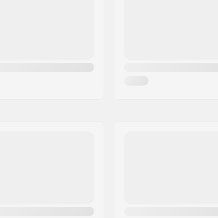
Edestä avoimet laakerit,
Kammen pituus/Tyyppi:
öidyt laakerit
Polkimen akselin halkaisij
s
Hammaspyörän asennus:
cm)
Driver-puoli:
Crankin materiaali:
Keskiö:
el
Crankin Akselin Halkaisija
Polkimien materiaali:
Pinnojen lukumäärä:
BMX Vannetyyppi:
, Ei mahdollinen
2mm
Ketjun tyyppi:
Kokoaminen: