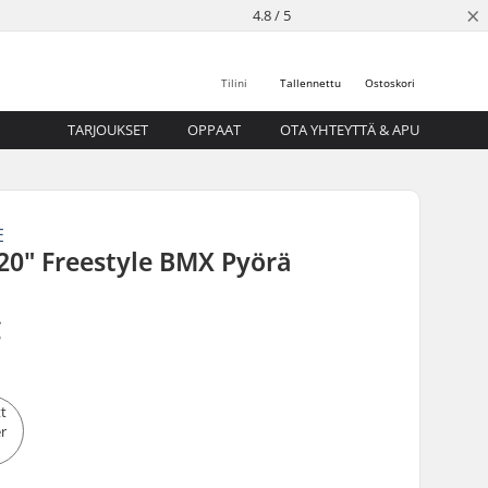
×
4.8 / 5
Tilini
Tallennettu
Ostoskori
TARJOUKSET
OPPAAT
OTA YHTEYTTÄ & APU
E
20" Freestyle BMX Pyörä
€