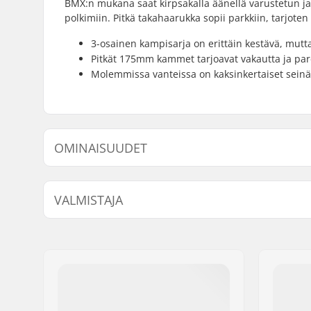
BMX:n mukana saat kirpsakalla äänellä varustetun ja
polkimiin. Pitkä takahaarukka sopii parkkiin, tarjoten
3-osainen kampisarja on erittäin kestävä, mutta
Pitkät 175mm kammet tarjoavat vakautta ja pa
Molemmissa vanteissa on kaksinkertaiset seinäm
OMINAISUUDET
BMX-tyyppi:
Freestyle
VALMISTAJA
Renkaan halkaisija:
20"
Freimin Top Tube:
21" (53.3
Nimi:
We Make Things GmbH
Tangon malli:
Two-piece
Jakeluosoite:
RICHARD-BYRD-STR. 12
Tangon korkeus:
9.25" (23.
Postinumero:
50829
Tangon leveys:
29.7" (75.
Paikkakunta::
Köln
Backsweep:
11°
Maa:
Saksa