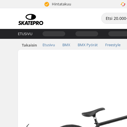
Hintatakuu
ETUSIVU
Etusivu
BMX
BMX Pyörät
Freestyle
Takaisin