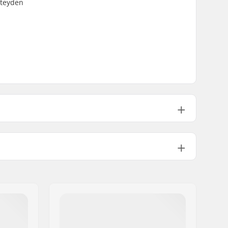
hteyden
51mm, Top load
22.2mm
Integroitu 1 1/8"
74.85°
Caliper Jarru (eturengas)
,
U-jarru
Sisältyy (takarengas)
Kyllä