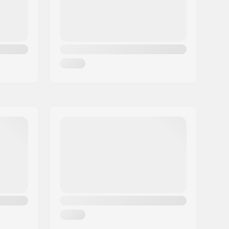
 mukana:
No
25/9
175mm, Three-piece
a:
9/16"
48-spline, Pultti
Right, Switchable
Kromiteräs
Mid
, Sealed
:
22mm
lasikuitu, Muovi
36
Double-walled rear rim, Double-
walled front rim
Single speed
Osittain koottu