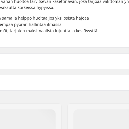
 vähän huoltoa tarvitsevan kasettinavan, joka tarjoaa välittömän y
 vakautta korkeissa hypyissä.
 samalla helppo huoltaa jos yksi osista hajoaa
rempaa pyörän hallintaa ilmassa
ät, tarjoten maksimaalista lujuutta ja kestävyyttä
 BMX
Stemin tyyppi/korkeus:
Stemin halkaisija:
cm)
Headsetin tyyppi:
Headtuben kulma:
5cm)
BMX Jarru sisältyy:
4cm)
Gyro yhteensopiva: