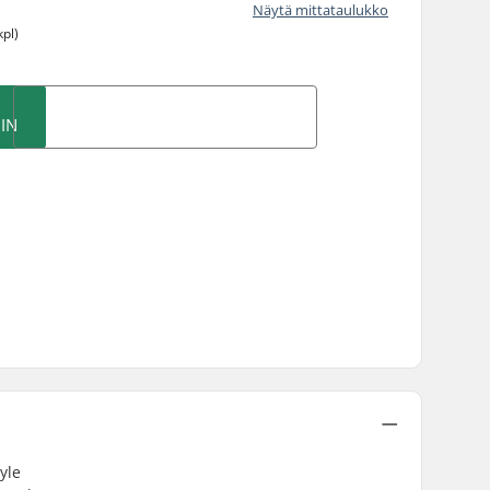
Näytä mittataulukko
kpl)
IN
yle