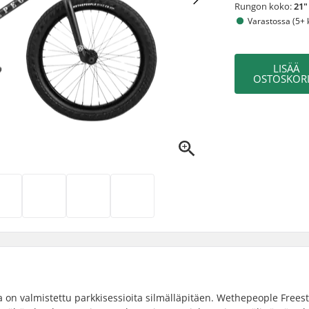
Rungon koko:
21"
Varastossa (5+ 
LISÄÄ
OSTOSKORI
on valmistettu parkkisessioita silmälläpitäen. Wethepeople Freest