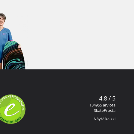
4.8 / 5
134955 arviota
SkateProsta
Näytä kaikki