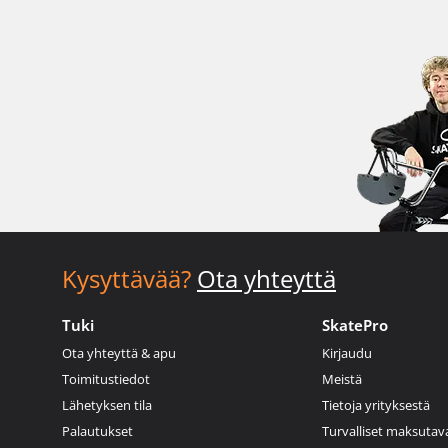
Kysyttävää?
Ota yhteyttä
Tuki
SkatePro
Ota yhteyttä & apu
Kirjaudu
Toimitustiedot
Meistä
Lähetyksen tila
Tietoja yrityksestä
Palautukset
Turvalliset maksutav