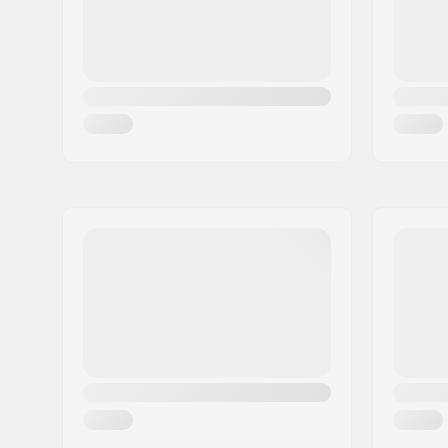
Upsweep:
2.5°
Napa:
Cassette, 
Freimin standover korkeus:
9.1" (23.1
Taitotaso:
Kokenut
Paino:
12.06kg
Freimin materiaali:
Kromiterä
Istuimen clamppi:
Integroim
Istuin:
Pivotal
Satulatolpan pituus:
200mm
Renkaan leveys:
2.35"
Pegit:
2 pegiä si
Napasuoja:
2 hub gua
Akselin halkaisija:
10mm, 1
Renkaan offset:
30mm