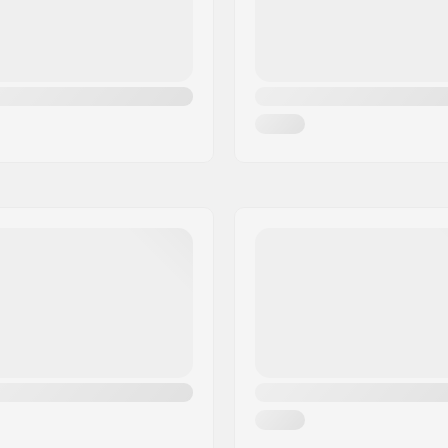
Gyro-jarrutusjärjestelmä
Gear ratio:
Sinetöidyt laakerit
Kammen pituus/Tyyppi:
cm)
Polkimen akselin halkaisij
Hammaspyörän asennus:
Driver-puoli:
s
Crankin materiaali:
aton
Keskiö:
Crankin Akselin Halkaisija
Polkimien materiaali:
Pinnojen lukumäärä:
sältyy
BMX Vannetyyppi:
rds included
4mm
Ketjun tyyppi:
Kokoaminen: