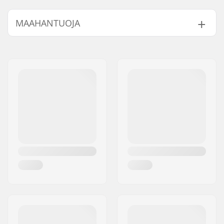
BMX-tyyppi:
Freestyle BMX
MAAHANTUOJA
Renkaan halkaisija:
20"
Freimin Top Tube:
18.9" (48cm)
Nimi:
Centrano ApS
Tangon malli:
Two-piece
Jakeluosoite:
Omega 6
Tangon korkeus:
8.5" (21.6cm)
Postinumero:
8382
Tangon leveys:
26" (66cm)
Paikkakunta::
Hinnerup
Backsweep:
Kyllä
Maa:
Tanska
Napa:
Cassette, Sinetöidyt
laakerit
Taitotaso:
Aloittelija
Paino:
10.4kg
Freimin materiaali:
Alumiini, 6061
Istuimen clamppi:
Integroitu, 25.4mm
Istuin:
Rail
Renkaan leveys:
2.2"
Pegit:
Ei sisälly