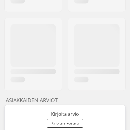
asennus:
Driver-puoli:
Right
Crankin materiaali:
Kromiteräs
Keskiö:
Mid
, Sealed
Polkimien materiaali:
Plastic
Pinnojen lukumäärä:
36
BMX Vannetyyppi:
Yksiseinämäinen
vanne
Ketjun tyyppi:
Single speed
Kokoaminen:
Osittain koottu
ASIAKKAIDEN ARVIOT
Kirjoita arvio
Kirjoita arvostelu