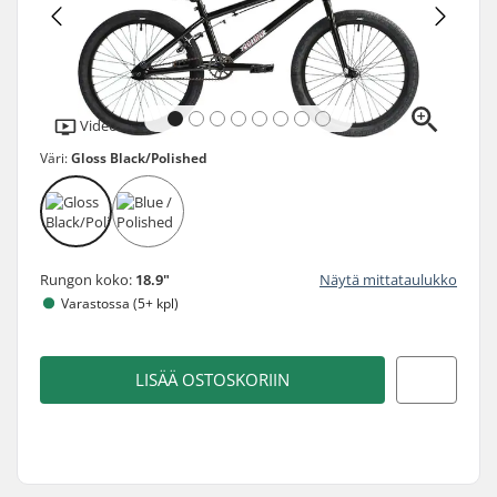
Video
Väri:
Gloss Black/Polished
Rungon koko:
18.9"
Näytä mittataulukko
Varastossa (5+ kpl)
LISÄÄ OSTOSKORIIN