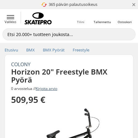
×
365 päivän palautusoikeus
4.8 / 5
Valikko
Tilini
Tallennettu
Ostoskori
Etusivu
BMX
BMX Pyörät
Freestyle
COLONY
Horizon 20" Freestyle BMX
Pyörä
0 arvostelua //
Kirjoita arvio
509,95 €