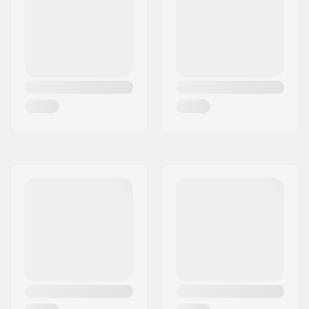
Akselin halkaisija:
10mm
Stemin
Top load
tyyppi/korkeus:
Stemin halkaisija:
22.2mm
Headsetin tyyppi:
Integroitu 1 1/8"
Headtuben kulma:
75°
BMX Jarru sisältyy:
V-jarru (takarenkaalle)
Gyro yhteensopiva:
Kyllä
Gyro-
No
jarrutusjärjestelmä
mukana:
Gear ratio:
25/9
Kammen
165mm, Three-piece
pituus/Tyyppi:
Polkimen akselin
9/16"
halkaisija:
Hammaspyörän
Pultti